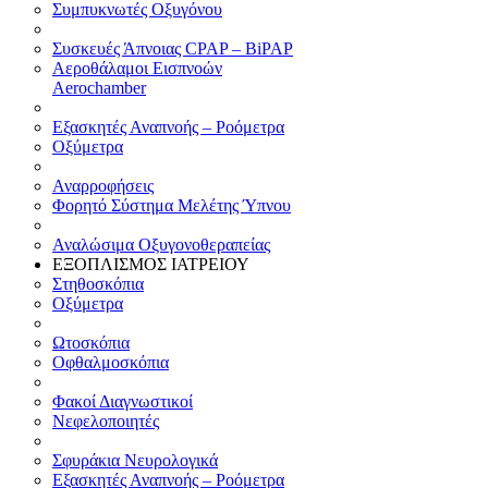
Συμπυκνωτές Οξυγόνου
Συσκευές Άπνοιας CPAP – BiPAP
Αεροθάλαμοι Εισπνοών
Aerochamber
Εξασκητές Αναπνοής – Ροόμετρα
Οξύμετρα
Αναρροφήσεις
Φορητό Σύστημα Μελέτης Ύπνου
Αναλώσιμα Οξυγονοθεραπείας
ΕΞΟΠΛΙΣΜΟΣ ΙΑΤΡΕΙΟΥ
Στηθοσκόπια
Οξύμετρα
Ωτοσκόπια
Οφθαλμοσκόπια
Φακοί Διαγνωστικοί
Νεφελοποιητές
Σφυράκια Νευρολογικά
Εξασκητές Αναπνοής – Ροόμετρα