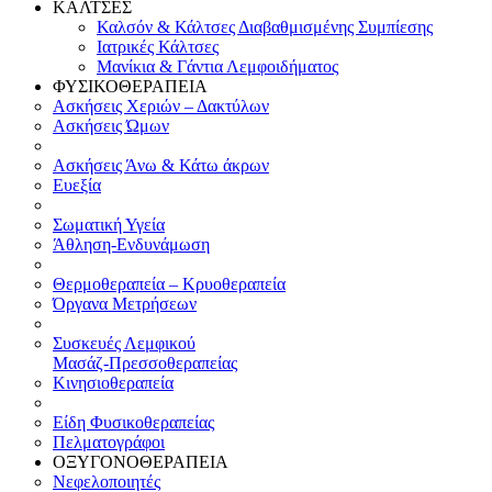
ΚΑΛΤΣΕΣ
Καλσόν & Κάλτσες Διαβαθμισμένης Συμπίεσης
Ιατρικές Κάλτσες
Μανίκια & Γάντια Λεμφοιδήματος
ΦΥΣΙΚΟΘΕΡΑΠΕΙΑ
Ασκήσεις Χεριών – Δακτύλων
Ασκήσεις Ώμων
Ασκήσεις Άνω & Κάτω άκρων
Ευεξία
Σωματική Υγεία
Άθληση-Ενδυνάμωση
Θερμοθεραπεία – Κρυοθεραπεία
Όργανα Μετρήσεων
Συσκευές Λεμφικού
Μασάζ-Πρεσσοθεραπείας
Κινησιοθεραπεία
Είδη Φυσικοθεραπείας
Πελματογράφοι
ΟΞΥΓΟΝΟΘΕΡΑΠΕΙΑ
Νεφελοποιητές