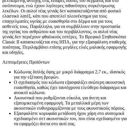
βελτιωμένης αντοχής στις λιπαρές ουσίες του δέρματος και στο
οινόπνευμα, ενώ έχουν λιγότερες πιθανότητες συγκέντρωσης
λεκέδων. Οι αυλοί νέας γενιάς δεν κατασκευάζονται από φυσικό
ελαστικό λατέξ, κάτι που αποτελεί πλεονέκτημα για τους
επαγγελματίες υγείας με ευαισθησία στο δέρμα και για τους
ασθενείς τους. Παράλληλα, για να συμβάλλουν στην προστασία
της υγείας του ανθρώπου και του περιβάλλοντος, οι αυλοί νέας
γενιάς δεν περιέχουν φθαλικούς εστέρες. Το Βρεφικό Στηθοσκόπιο
Classic II κατασκευάζεται στις ΗΠΑ, για την εξασφάλιση σταθερής
ποιότητας. Περιλαμβάνει επίσης μεγάλες ελιές μαλακής εφαρμογής
και οδηγίες.
Λεπτομέρειες Προϊόντων
Κώδωνας διπλής όψης με μικρό διάφραγμα 2,7 εκ., ιδανικός
για την εξέταση βρεφών.
Ο σχεδιασμός του κώδωνα εξασφαλίζει ανώτερη ακουστική
ευαισθησία, καθώς έχει ταυτόχρονα ελεύθερο διάφραγμα και
ανοικτό κώδωνα.
Ακουστικά που ρυθμίζονται εύκολα, για άνετη και
εξατομικευμένη εφαρμογή. Τα μεταλλικά μέρη των
ακουστικών ευθυγραμμίζονται με τους ακουστικούς πόρους.
Εξασφαλίστε κορυφαία μετάδοση ήχου χάρη στο ανατομικά
σχεδιασμένο σετ ακουστικών του, που είναι σχεδιασμένο για
να εφαρμόζει άνετα στο αυτί σας.