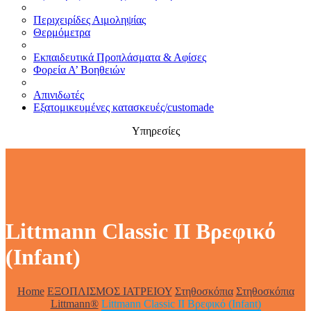
Περιχειρίδες Αιμοληψίας
Θερμόμετρα
Εκπαιδευτικά Προπλάσματα & Αφίσες
Φορεία Α’ Βοηθειών
Απινιδωτές
Εξατομικευμένες κατασκευές/customade
Υπηρεσίες
Littmann Classic II Βρεφικό
(Infant)
Home
ΕΞΟΠΛΙΣΜΟΣ ΙΑΤΡΕΙΟΥ
Στηθοσκόπια
Στηθοσκόπια
Littmann®
Littmann Classic II Βρεφικό (Infant)