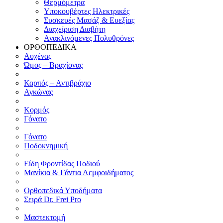
Θερμόμετρα
Υποκουβέρτες Ηλεκτρικές
Συσκευές Μασάζ & Ευεξίας
Διαχείριση Διαβήτη
Ανακλινόμενες Πολυθρόνες
ΟΡΘΟΠΕΔΙΚΑ
Αυχένας
Ώμος – Βραχίονας
Καρπός – Αντιβράχιο
Αγκώνας
Κορμός
Γόνατο
Γόνατο
Ποδοκνημική
Είδη Φροντίδας Ποδιού
Μανίκια & Γάντια Λεμφοιδήματος
Ορθοπεδικά Υποδήματα
Σειρά Dr. Frei Pro
Μαστεκτομή