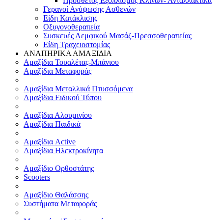
Πρόσθετος Εξοπλισμός Κλινών- Ανταλλακτικά
Γερανοί Ανύψωσης Ασθενών
Είδη Κατάκλισης
Οξυγονοθεραπεία
Συσκευές Λεμφικού Μασάζ-Πρεσσοθεραπείας
Είδη Τραχειοστομίας
ΑΝΑΠΗΡΙΚΑ ΑΜΑΞΙΔΙΑ
Αμαξίδια Τουαλέτας-Μπάνιου
Αμαξίδια Μεταφοράς
Αμαξίδια Μεταλλικά Πτυσσόμενα
Αμαξίδια Ειδικού Τύπου
Αμαξίδια Αλουμινίου
Αμαξίδια Παιδικά
Αμαξίδια Active
Αμαξίδια Ηλεκτροκίνητα
Αμαξίδιο Ορθοστάτης
Scooters
Αμαξίδιο Θαλάσσης
Συστήματα Μεταφοράς