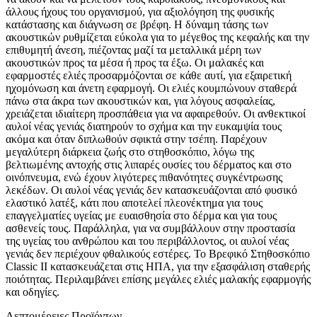
άλλους ήχους του οργανισμού, για αξιολόγηση της φυσικής
κατάστασης και διάγνωση σε βρέφη. Η δύναμη τάσης των
ακουστικών ρυθμίζεται εύκολα για το μέγεθος της κεφαλής και την
επιθυμητή άνεση, πιέζοντας μαζί τα μεταλλικά μέρη των
ακουστικών προς τα μέσα ή προς τα έξω. Οι μαλακές και
εφαρμοστές ελιές προσαρμόζονται σε κάθε αυτί, για εξαιρετική
ηχομόνωση και άνετη εφαρμογή. Οι ελιές κουμπώνουν σταθερά
πάνω στα άκρα των ακουστικών και, για λόγους ασφαλείας,
χρειάζεται ιδιαίτερη προσπάθεια για να αφαιρεθούν. Οι ανθεκτικοί
αυλοί νέας γενιάς διατηρούν το σχήμα και την ευκαμψία τους
ακόμα και όταν διπλωθούν σφικτά στην τσέπη. Παρέχουν
μεγαλύτερη διάρκεια ζωής στο στηθοσκόπιο, λόγω της
βελτιωμένης αντοχής στις λιπαρές ουσίες του δέρματος και στο
οινόπνευμα, ενώ έχουν λιγότερες πιθανότητες συγκέντρωσης
λεκέδων. Οι αυλοί νέας γενιάς δεν κατασκευάζονται από φυσικό
ελαστικό λατέξ, κάτι που αποτελεί πλεονέκτημα για τους
επαγγελματίες υγείας με ευαισθησία στο δέρμα και για τους
ασθενείς τους. Παράλληλα, για να συμβάλλουν στην προστασία
της υγείας του ανθρώπου και του περιβάλλοντος, οι αυλοί νέας
γενιάς δεν περιέχουν φθαλικούς εστέρες. Το Βρεφικό Στηθοσκόπιο
Classic II κατασκευάζεται στις ΗΠΑ, για την εξασφάλιση σταθερής
ποιότητας. Περιλαμβάνει επίσης μεγάλες ελιές μαλακής εφαρμογής
και οδηγίες.
Λεπτομέρειες Προϊόντων