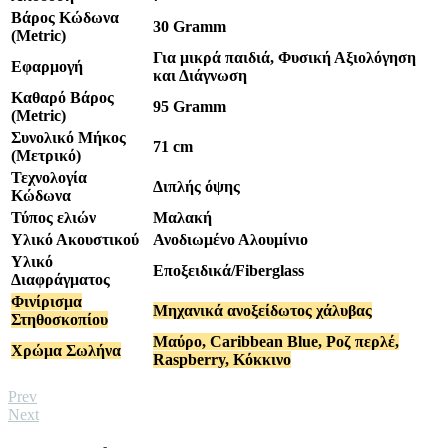
Βάρος Kώδωνα
30 Gramm
(Metric)
Για μικρά παιδιά
, Φυσική Αξιολόγηση
Εφαρμογή
και Διάγνωση
Καθαρό Βάρος
95 Gramm
(Metric)
Συνολικό Μήκος
71 cm
(Μετρικό)
Τεχνολογία
Διπλής όψης
Κώδωνα
Τύπος ελιών
Μαλακή
Υλικό Ακουστικού
Ανοδιωμένο Αλουμίνιο
Υλικό
Εποξειδικά/Fiberglass
Διαφράγματος
Φινίρισμα
Μηχανικά ανοξείδωτος χάλυβας
Στηθοσκοπίου
Μαύρο
, Caribbean Blue
, Ροζ περλέ
,
Χρώμα Σωλήνα
Raspberry
, Κόκκινο
Prev
Next