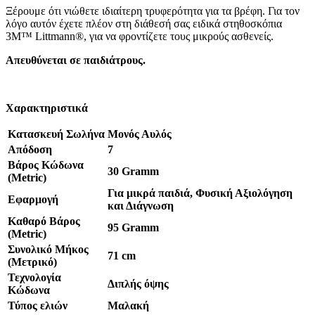
Ξέρουμε ότι νιώθετε ιδιαίτερη τρυφερότητα για τα βρέφη. Για τον
λόγο αυτόν έχετε πλέον στη διάθεσή σας ειδικά στηθοσκόπια
3M™ Littmann®, για να φροντίζετε τους μικρούς ασθενείς.
Απευθύνεται σε παιδιάτρους.
Χαρακτηριστικά
Kατασκευή Σωλήνα
Μονός Αυλός
Απόδοση
7
Βάρος Kώδωνα
30 Gramm
(Metric)
Για μικρά παιδιά
, Φυσική Αξιολόγηση
Εφαρμογή
και Διάγνωση
Καθαρό Βάρος
95 Gramm
(Metric)
Συνολικό Μήκος
71 cm
(Μετρικό)
Τεχνολογία
Διπλής όψης
Κώδωνα
Τύπος ελιών
Μαλακή