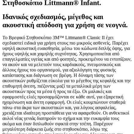
Στηθοσκόπιο Littmann® Infant.
Ιδανικός σχεδιασμός, μέγεθος και
ακουστική απόδοση για χρήση σε νεογνά.
Το Βρεφικό Στηθοσκόπιο 3M™ Littmann® Classic II έχει
σχεδιαστεί ειδικά για χρήση στους πιο μικρούς ασθενείς. Παρέχει
υψηλή ακουστική ευαισθησία, μέσω του κώδωνα διπλής όψης, για
ήχους υψηλής και χαμηλής συχνότητας. Χρησιμοποιείται από
επαγγελματίες υγείας και από φοιτητές, προκειμένου να εντοπίζουν,
να ακούν και να μελετούν τους καρδιακούς, πνευμονικούς και
άλλους ήχους του οργανισμού, για αξιολόγηση της φυσικής
κατάστασης και διάγνωση σε βρέφη. Η δύναμη τάσης των
ακουστικών ρυθμίζεται εύκολα για το μέγεθος της κεφαλής και την
επιθυμητή άνεση, πιέζοντας μαζί τα μεταλλικά μέρη των
ακουστικών προς τα μέσα ή προς τα έξω. Οι μαλακές και
εφαρμοστές ελιές προσαρμόζονται σε κάθε αυτί, για εξαιρετική
ηχομόνωση και άνετη εφαρμογή. Οι ελιές κουμπώνουν σταθερά
πάνω στα άκρα των ακουστικών και, για λόγους ασφαλείας,
χρειάζεται ιδιαίτερη προσπάθεια για να αφαιρεθούν. Οι ανθεκτικοί
αυλοί νέας γενιάς διατηρούν το σχήμα και την ευκαμψία τους
ακόμα και όταν διπλωθούν σφικτά στην τσέπη. Παρέχουν
μεγαλύτερη διάρκεια ζωής στο στηθοσκόπιο, λόγω της