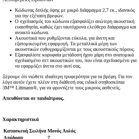
Κώδωνας διπλής όψης με μικρό διάφραγμα 2,7 εκ., ιδανικός
για την εξέταση βρεφών.
Ο σχεδιασμός του κώδωνα εξασφαλίζει ανώτερη ακουστική
ευαισθησία, καθώς έχει ταυτόχρονα ελεύθερο διάφραγμα και
ανοικτό κώδωνα.
Ακουστικά που ρυθμίζονται εύκολα, για άνετη και
εξατομικευμένη εφαρμογή. Τα μεταλλικά μέρη των
ακουστικών ευθυγραμμίζονται με τους ακουστικούς πόρους.
Εξασφαλίστε κορυφαία μετάδοση ήχου χάρη στο ανατομικά
σχεδιασμένο σετ ακουστικών του, που είναι σχεδιασμένο για
να εφαρμόζει άνετα στο αυτί σας.
Ξέρουμε ότι νιώθετε ιδιαίτερη τρυφερότητα για τα βρέφη. Για τον
λόγο αυτόν έχετε πλέον στη διάθεσή σας ειδικά στηθοσκόπια
3M™ Littmann®, για να φροντίζετε τους μικρούς ασθενείς.
Απευθύνεται σε παιδιάτρους.
Χαρακτηριστικά
Kατασκευή Σωλήνα
Μονός Αυλός
Απόδοση
7