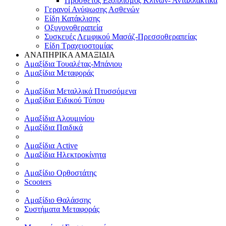
Πρόσθετος Εξοπλισμός Κλινών- Ανταλλακτικά
Γερανοί Ανύψωσης Ασθενών
Είδη Κατάκλισης
Οξυγονοθεραπεία
Συσκευές Λεμφικού Μασάζ-Πρεσσοθεραπείας
Είδη Τραχειοστομίας
ΑΝΑΠΗΡΙΚΑ ΑΜΑΞΙΔΙΑ
Αμαξίδια Τουαλέτας-Μπάνιου
Αμαξίδια Μεταφοράς
Αμαξίδια Μεταλλικά Πτυσσόμενα
Αμαξίδια Ειδικού Τύπου
Αμαξίδια Αλουμινίου
Αμαξίδια Παιδικά
Αμαξίδια Active
Αμαξίδια Ηλεκτροκίνητα
Αμαξίδιο Ορθοστάτης
Scooters
Αμαξίδιο Θαλάσσης
Συστήματα Μεταφοράς