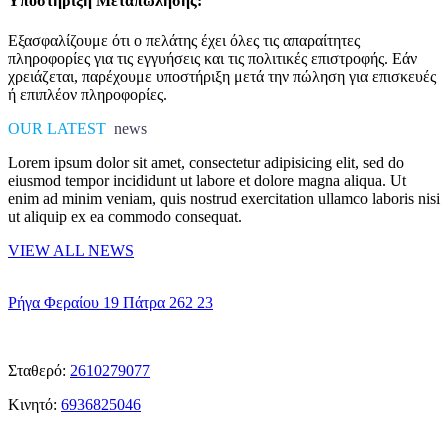
Υποστήριξη Μεταπώλησης:
Εξασφαλίζουμε ότι ο πελάτης έχει όλες τις απαραίτητες
πληροφορίες για τις εγγυήσεις και τις πολιτικές επιστροφής. Εάν
χρειάζεται, παρέχουμε υποστήριξη μετά την πώληση για επισκευές
ή επιπλέον πληροφορίες.
OUR LATEST
news
Lorem ipsum dolor sit amet, consectetur adipisicing elit, sed do
eiusmod tempor incididunt ut labore et dolore magna aliqua. Ut
enim ad minim veniam, quis nostrud exercitation ullamco laboris nisi
ut aliquip ex ea commodo consequat.
VIEW ALL NEWS
η
Διεύθυνση μας
Ρήγα Φεραίου 19 Πάτρα 262 23
ΤΑ
Τηλεφωνα μας
Σταθερό:
2610279077
Κινητό:
6936825046
Η
ωρες λειτουργείας μας