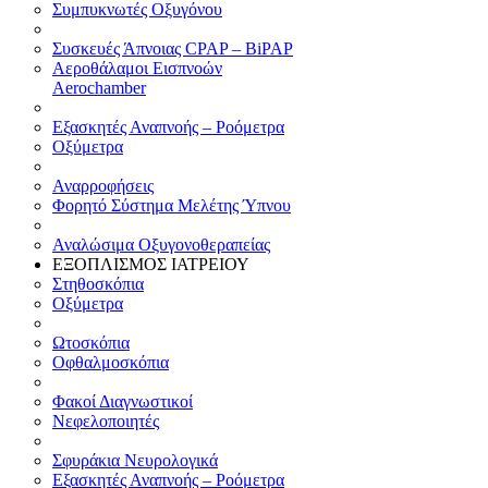
Συμπυκνωτές Οξυγόνου
Συσκευές Άπνοιας CPAP – BiPAP
Αεροθάλαμοι Εισπνοών
Aerochamber
Εξασκητές Αναπνοής – Ροόμετρα
Οξύμετρα
Αναρροφήσεις
Φορητό Σύστημα Μελέτης Ύπνου
Αναλώσιμα Οξυγονοθεραπείας
ΕΞΟΠΛΙΣΜΟΣ ΙΑΤΡΕΙΟΥ
Στηθοσκόπια
Οξύμετρα
Ωτοσκόπια
Οφθαλμοσκόπια
Φακοί Διαγνωστικοί
Νεφελοποιητές
Σφυράκια Νευρολογικά
Εξασκητές Αναπνοής – Ροόμετρα