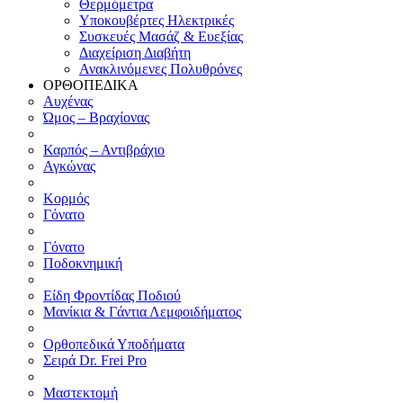
Θερμόμετρα
Υποκουβέρτες Ηλεκτρικές
Συσκευές Μασάζ & Ευεξίας
Διαχείριση Διαβήτη
Ανακλινόμενες Πολυθρόνες
ΟΡΘΟΠΕΔΙΚΑ
Αυχένας
Ώμος – Βραχίονας
Καρπός – Αντιβράχιο
Αγκώνας
Κορμός
Γόνατο
Γόνατο
Ποδοκνημική
Είδη Φροντίδας Ποδιού
Μανίκια & Γάντια Λεμφοιδήματος
Ορθοπεδικά Υποδήματα
Σειρά Dr. Frei Pro
Μαστεκτομή