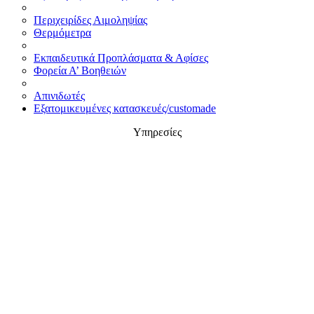
Περιχειρίδες Αιμοληψίας
Θερμόμετρα
Εκπαιδευτικά Προπλάσματα & Αφίσες
Φορεία Α’ Βοηθειών
Απινιδωτές
Εξατομικευμένες κατασκευές/customade
Υπηρεσίες