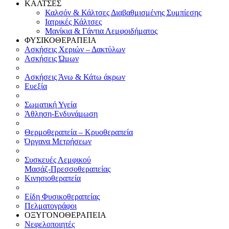
ΚΑΛΤΣΕΣ
Καλσόν & Κάλτσες Διαβαθμισμένης Συμπίεσης
Ιατρικές Κάλτσες
Μανίκια & Γάντια Λεμφοιδήματος
ΦΥΣΙΚΟΘΕΡΑΠΕΙΑ
Ασκήσεις Χεριών – Δακτύλων
Ασκήσεις Ώμων
Ασκήσεις Άνω & Κάτω άκρων
Ευεξία
Σωματική Υγεία
Άθληση-Ενδυνάμωση
Θερμοθεραπεία – Κρυοθεραπεία
Όργανα Μετρήσεων
Συσκευές Λεμφικού
Μασάζ-Πρεσσοθεραπείας
Κινησιοθεραπεία
Είδη Φυσικοθεραπείας
Πελματογράφοι
ΟΞΥΓΟΝΟΘΕΡΑΠΕΙΑ
Νεφελοποιητές