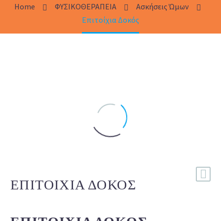
Home
ΦΥΣΙΚΟΘΕΡΑΠΕΙΑ
Ασκήσεις Ώμων
Eπιτοίχια Δοκός
EΠΙΤΟΊΧΙΑ ΔΟΚΌΣ