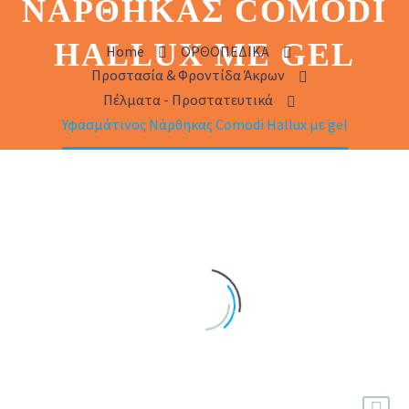
ΝΆΡΘΗΚΑΣ COMODI
HALLUX ΜΕ GEL
Home
ΟΡΘΟΠΕΔΙΚΑ
Προστασία & Φροντίδα Άκρων
Πέλματα - Προστατευτικά
Υφασμάτινος Νάρθηκας Comodi Hallux με gel