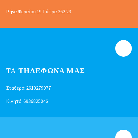
Ρήγα Φεραίου 19 Πάτρα 262 23
ΤΑ
ΤΗΛΕΦΩΝΑ ΜΑΣ
Σταθερό:
2610279077
Κινητό:
6936825046