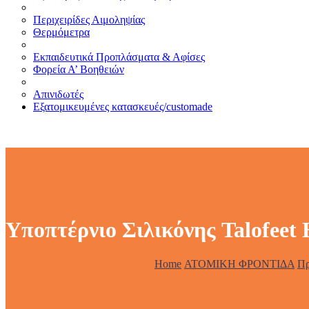
Περιχειρίδες Αιμοληψίας
Θερμόμετρα
Εκπαιδευτικά Προπλάσματα & Αφίσες
Φορεία Α’ Βοηθειών
Απινιδωτές
Εξατομικευμένες κατασκευές/customade
Υποπτέρνιο Σιλικόνης Talofeet
Home
ΑΤΟΜΙΚΗ ΦΡΟΝΤΙΔΑ
Πρ