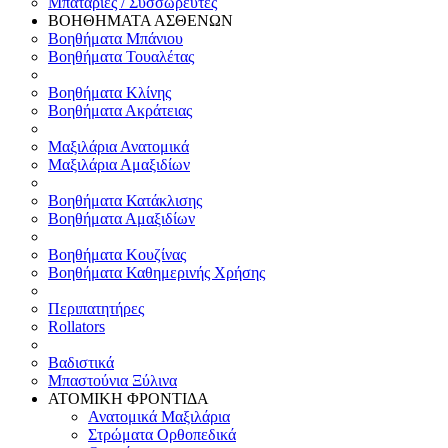
Μπαταρίες / Συσσωρευτές
ΒΟΗΘΗΜΑΤΑ ΑΣΘΕΝΩΝ
Βοηθήματα Μπάνιου
Βοηθήματα Τουαλέτας
Βοηθήματα Κλίνης
Βοηθήματα Ακράτειας
Μαξιλάρια Ανατομικά
Μαξιλάρια Αμαξιδίων
Βοηθήματα Κατάκλισης
Βοηθήματα Αμαξιδίων
Βοηθήματα Κουζίνας
Βοηθήματα Καθημερινής Χρήσης
Περιπατητήρες
Rollators
Βαδιστικά
Μπαστούνια Ξύλινα
ΑΤΟΜΙΚΗ ΦΡΟΝΤΙΔΑ
Ανατομικά Μαξιλάρια
Στρώματα Ορθοπεδικά