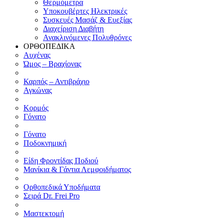
Θερμόμετρα
Υποκουβέρτες Ηλεκτρικές
Συσκευές Μασάζ & Ευεξίας
Διαχείριση Διαβήτη
Ανακλινόμενες Πολυθρόνες
ΟΡΘΟΠΕΔΙΚΑ
Αυχένας
Ώμος – Βραχίονας
Καρπός – Αντιβράχιο
Αγκώνας
Κορμός
Γόνατο
Γόνατο
Ποδοκνημική
Είδη Φροντίδας Ποδιού
Μανίκια & Γάντια Λεμφοιδήματος
Ορθοπεδικά Υποδήματα
Σειρά Dr. Frei Pro
Μαστεκτομή