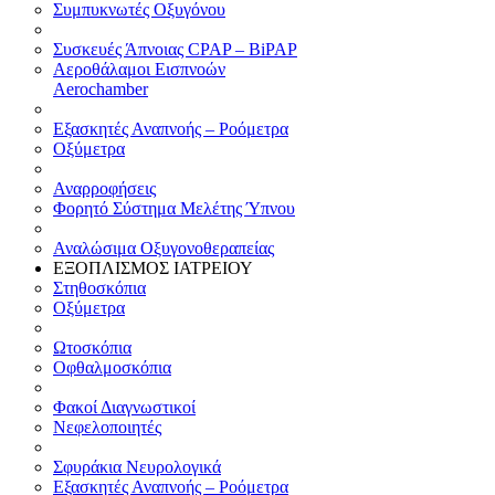
Συμπυκνωτές Οξυγόνου
Συσκευές Άπνοιας CPAP – BiPAP
Αεροθάλαμοι Εισπνοών
Aerochamber
Εξασκητές Αναπνοής – Ροόμετρα
Οξύμετρα
Αναρροφήσεις
Φορητό Σύστημα Μελέτης Ύπνου
Αναλώσιμα Οξυγονοθεραπείας
ΕΞΟΠΛΙΣΜΟΣ ΙΑΤΡΕΙΟΥ
Στηθοσκόπια
Οξύμετρα
Ωτοσκόπια
Οφθαλμοσκόπια
Φακοί Διαγνωστικοί
Νεφελοποιητές
Σφυράκια Νευρολογικά
Εξασκητές Αναπνοής – Ροόμετρα