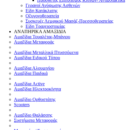
Πρόσθετος Εξοπλισμός Κλινών- Ανταλλακτικά
Γερανοί Ανύψωσης Ασθενών
Είδη Κατάκλισης
Οξυγονοθεραπεία
Συσκευές Λεμφικού Μασάζ-Πρεσσοθεραπείας
Είδη Τραχειοστομίας
ΑΝΑΠΗΡΙΚΑ ΑΜΑΞΙΔΙΑ
Αμαξίδια Τουαλέτας-Μπάνιου
Αμαξίδια Μεταφοράς
Αμαξίδια Μεταλλικά Πτυσσόμενα
Αμαξίδια Ειδικού Τύπου
Αμαξίδια Αλουμινίου
Αμαξίδια Παιδικά
Αμαξίδια Active
Αμαξίδια Ηλεκτροκίνητα
Αμαξίδιο Ορθοστάτης
Scooters
Αμαξίδιο Θαλάσσης
Συστήματα Μεταφοράς