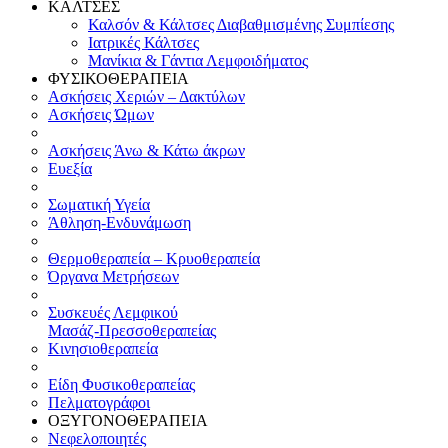
ΚΑΛΤΣΕΣ
Καλσόν & Κάλτσες Διαβαθμισμένης Συμπίεσης
Ιατρικές Κάλτσες
Μανίκια & Γάντια Λεμφοιδήματος
ΦΥΣΙΚΟΘΕΡΑΠΕΙΑ
Ασκήσεις Χεριών – Δακτύλων
Ασκήσεις Ώμων
Ασκήσεις Άνω & Κάτω άκρων
Ευεξία
Σωματική Υγεία
Άθληση-Ενδυνάμωση
Θερμοθεραπεία – Κρυοθεραπεία
Όργανα Μετρήσεων
Συσκευές Λεμφικού
Μασάζ-Πρεσσοθεραπείας
Κινησιοθεραπεία
Είδη Φυσικοθεραπείας
Πελματογράφοι
ΟΞΥΓΟΝΟΘΕΡΑΠΕΙΑ
Νεφελοποιητές