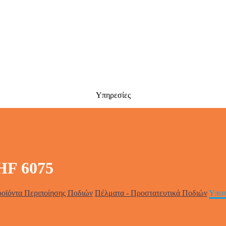
Υπηρεσίες
 HF 6075
οϊόντα Περιποίησης Ποδιών
Πέλματα - Προστατευτικά Ποδιών
Υποπ