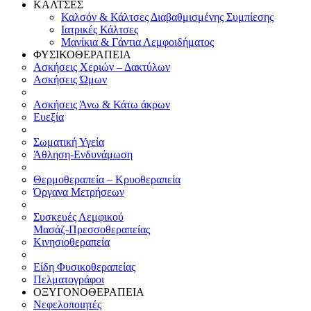
ΚΑΛΤΣΕΣ
Καλσόν & Κάλτσες Διαβαθμισμένης Συμπίεσης
Ιατρικές Κάλτσες
Μανίκια & Γάντια Λεμφοιδήματος
ΦΥΣΙΚΟΘΕΡΑΠΕΙΑ
Ασκήσεις Χεριών – Δακτύλων
Ασκήσεις Ώμων
Ασκήσεις Άνω & Κάτω άκρων
Ευεξία
Σωματική Υγεία
Άθληση-Ενδυνάμωση
Θερμοθεραπεία – Κρυοθεραπεία
Όργανα Μετρήσεων
Συσκευές Λεμφικού
Μασάζ-Πρεσσοθεραπείας
Κινησιοθεραπεία
Είδη Φυσικοθεραπείας
Πελματογράφοι
ΟΞΥΓΟΝΟΘΕΡΑΠΕΙΑ
Νεφελοποιητές