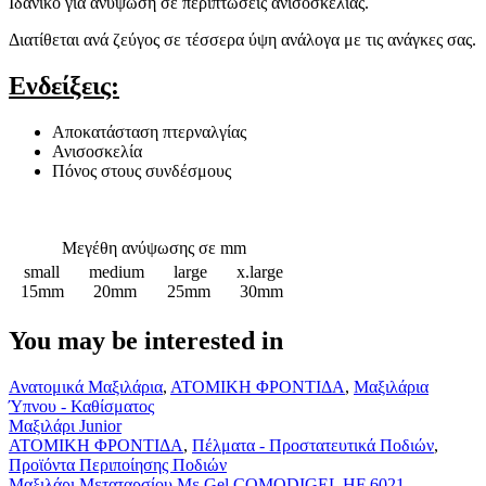
Ιδανικό για ανύψωση σε περιπτώσεις ανισοσκελίας.
Διατίθεται ανά ζεύγος σε τέσσερα ύψη ανάλογα με τις ανάγκες σας.
Ενδείξεις:
Αποκατάσταση πτερναλγίας
Ανισοσκελία
Πόνος στους συνδέσμους
Μεγέθη ανύψωσης σε mm
small
medium
large
x.large
15mm
20mm
25mm
30mm
You may be interested in
Μαξιλάρι
Ανατομικά Μαξιλάρια
,
ΑΤΟΜΙΚΗ ΦΡΟΝΤΙΔΑ
,
Μαξιλάρια
Junior
Ύπνου - Καθίσματος
Μαξιλάρι Junior
Μαξιλάρι
ΑΤΟΜΙΚΗ ΦΡΟΝΤΙΔΑ
,
Πέλματα - Προστατευτικά Ποδιών
,
Μεταταρσίου
Προϊόντα Περιποίησης Ποδιών
Με
Μαξιλάρι Μεταταρσίου Με Gel COMODIGEL HF 6021