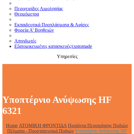
Περιχειρίδες Αιμοληψίας
Θερμόμετρα
Εκπαιδευτικά Προπλάσματα & Αφίσες
Φορεία Α’ Βοηθειών
Απινιδωτές
Εξατομικευμένες κατασκευές/customade
Υπηρεσίες
Υποπτέρνιο Ανύψωσης HF
6321
Home
ΑΤΟΜΙΚΗ ΦΡΟΝΤΙΔΑ
Προϊόντα Περιποίησης Ποδιών
Πέλματα - Προστατευτικά Ποδιών
Υποπτέρνιο Ανύψωσης HF