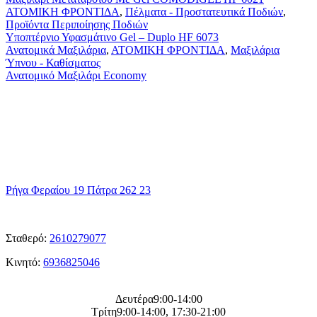
Gel
Υποπτέρνιο
ΑΤΟΜΙΚΗ ΦΡΟΝΤΙΔΑ
,
Πέλματα - Προστατευτικά Ποδιών
,
COMODIGEL
Υφασμάτινο
Προϊόντα Περιποίησης Ποδιών
HF
Gel
Υποπτέρνιο Υφασμάτινο Gel – Duplo HF 6073
6021
–
Ανατομικό
Ανατομικά Μαξιλάρια
,
ΑΤΟΜΙΚΗ ΦΡΟΝΤΙΔΑ
,
Μαξιλάρια
Duplo
Μαξιλάρι
Ύπνου - Καθίσματος
HF
Economy
Ανατομικό Μαξιλάρι Economy
6073
η
Διεύθυνση μας
Ρήγα Φεραίου 19 Πάτρα 262 23
ΤΑ
Τηλεφωνα μας
Σταθερό:
2610279077
Κινητό:
6936825046
Η
ωρες λειτουργείας μας
Δευτέρα9:00-14:00
Τρίτη9:00-14:00, 17:30-21:00