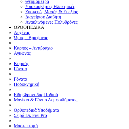
Θερμόμετρα
Υποκουβέρτες Ηλεκτρικές
Συσκευές Μασάζ & Ευεξίας
Διαχείριση Διαβήτη
Ανακλινόμενες Πολυθρόνες
ΟΡΘΟΠΕΔΙΚΑ
Αυχένας
Ώμος – Βραχίονας
Καρπός – Αντιβράχιο
Αγκώνας
Κορμός
Γόνατο
Γόνατο
Ποδοκνημική
Είδη Φροντίδας Ποδιού
Μανίκια & Γάντια Λεμφοιδήματος
Ορθοπεδικά Υποδήματα
Σειρά Dr. Frei Pro
Μαστεκτομή