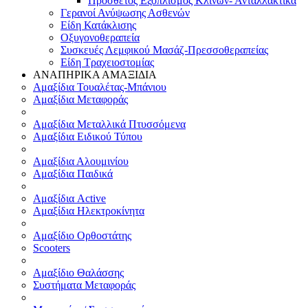
Πρόσθετος Εξοπλισμός Κλινών- Ανταλλακτικά
Γερανοί Ανύψωσης Ασθενών
Είδη Κατάκλισης
Οξυγονοθεραπεία
Συσκευές Λεμφικού Μασάζ-Πρεσσοθεραπείας
Είδη Τραχειοστομίας
ΑΝΑΠΗΡΙΚΑ ΑΜΑΞΙΔΙΑ
Αμαξίδια Τουαλέτας-Μπάνιου
Αμαξίδια Μεταφοράς
Αμαξίδια Μεταλλικά Πτυσσόμενα
Αμαξίδια Ειδικού Τύπου
Αμαξίδια Αλουμινίου
Αμαξίδια Παιδικά
Αμαξίδια Active
Αμαξίδια Ηλεκτροκίνητα
Αμαξίδιο Ορθοστάτης
Scooters
Αμαξίδιο Θαλάσσης
Συστήματα Μεταφοράς