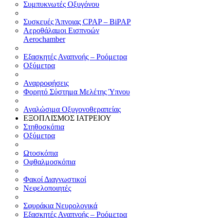
Συμπυκνωτές Οξυγόνου
Συσκευές Άπνοιας CPAP – BiPAP
Αεροθάλαμοι Εισπνοών
Aerochamber
Εξασκητές Αναπνοής – Ροόμετρα
Οξύμετρα
Αναρροφήσεις
Φορητό Σύστημα Μελέτης Ύπνου
Αναλώσιμα Οξυγονοθεραπείας
ΕΞΟΠΛΙΣΜΟΣ ΙΑΤΡΕΙΟΥ
Στηθοσκόπια
Οξύμετρα
Ωτοσκόπια
Οφθαλμοσκόπια
Φακοί Διαγνωστικοί
Νεφελοποιητές
Σφυράκια Νευρολογικά
Εξασκητές Αναπνοής – Ροόμετρα