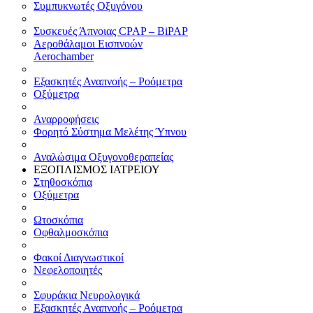
Συμπυκνωτές Οξυγόνου
Συσκευές Άπνοιας CPAP – BiPAP
Αεροθάλαμοι Εισπνοών
Aerochamber
Εξασκητές Αναπνοής – Ροόμετρα
Οξύμετρα
Αναρροφήσεις
Φορητό Σύστημα Μελέτης Ύπνου
Αναλώσιμα Οξυγονοθεραπείας
ΕΞΟΠΛΙΣΜΟΣ ΙΑΤΡΕΙΟΥ
Στηθοσκόπια
Οξύμετρα
Ωτοσκόπια
Οφθαλμοσκόπια
Φακοί Διαγνωστικοί
Νεφελοποιητές
Σφυράκια Νευρολογικά
Εξασκητές Αναπνοής – Ροόμετρα