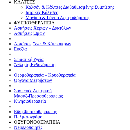
ΚΑΛΤΣΕΣ
Καλσόν & Κάλτσες Διαβαθμισμένης Συμπίεσης
Ιατρικές Κάλτσες
Μανίκια & Γάντια Λεμφοιδήματος
ΦΥΣΙΚΟΘΕΡΑΠΕΙΑ
Ασκήσεις Χεριών – Δακτύλων
Ασκήσεις Ώμων
Ασκήσεις Άνω & Κάτω άκρων
Ευεξία
Σωματική Υγεία
Άθληση-Ενδυνάμωση
Θερμοθεραπεία – Κρυοθεραπεία
Όργανα Μετρήσεων
Συσκευές Λεμφικού
Μασάζ-Πρεσσοθεραπείας
Κινησιοθεραπεία
Είδη Φυσικοθεραπείας
Πελματογράφοι
ΟΞΥΓΟΝΟΘΕΡΑΠΕΙΑ
Νεφελοποιητές