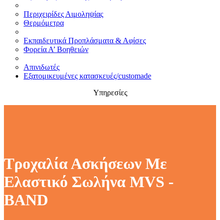
Περιχειρίδες Αιμοληψίας
Θερμόμετρα
Εκπαιδευτικά Προπλάσματα & Αφίσες
Φορεία Α’ Βοηθειών
Απινιδωτές
Εξατομικευμένες κατασκευές/customade
Υπηρεσίες
Τροχαλία Ασκήσεων Με
Ελαστικό Σωλήνα MVS -
BAND