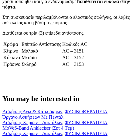
χρησιμοποιηθεί και για ενδυνάμωση.
Τοποθετείται εύκολα στην
πόρτα.
Στη συσκευασία περιλαμβάνονται ο ελαστικός σωλήνας, οι λαβές
ασφαλείας και η βάση της πόρτας.
Διατίθεται σε τρία (3) επίπεδα αντίστασης.
Χρώμα
Επίπεδο Αντίστασης
Κωδικός AC
Κίτρινο
Μαλακό
AC – 3151
Κόκκινο
Μεσαίο
AC – 3152
Πράσινο
Σκληρό
AC – 3153
You may be interested in
Όργανο
Ασκήσεις Άνω & Κάτω άκρων
,
ΦΥΣΙΚΟΘΕΡΑΠΕΙΑ
Ασκήσεων
Όργανο Ασκήσεων Με Πεντάλ
Με
MoVeS-
Ασκήσεις Χεριών – Δακτύλων
,
ΦΥΣΙΚΟΘΕΡΑΠΕΙΑ
Πεντάλ
Band
MoVeS-Band Ankleciser (Σετ 4 Tεμ)
Ankleciser
Δυναμικό
Ασκήσεις Χεριών – Δακτύλων
,
ΦΥΣΙΚΟΘΕΡΑΠΕΙΑ