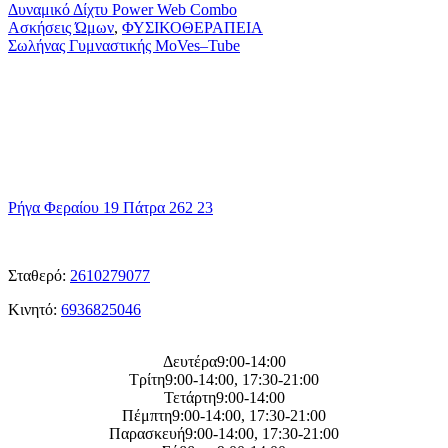
(Σετ
Δίχτυ
Δυναμικό Δίχτυ Power Web Combo
4
Power
Σωλήνας
Ασκήσεις Ώμων
,
ΦΥΣΙΚΟΘΕΡΑΠΕΙΑ
Tεμ)
Web
Γυμναστικής
Σωλήνας Γυμναστικής MoVes–Tube
Combo
MoVes–
Tube
η
Διεύθυνση μας
Ρήγα Φεραίου 19 Πάτρα 262 23
ΤΑ
Τηλεφωνα μας
Σταθερό:
2610279077
Κινητό:
6936825046
Η
ωρες λειτουργείας μας
Δευτέρα9:00-14:00
Τρίτη9:00-14:00, 17:30-21:00
Τετάρτη9:00-14:00
Πέμπτη9:00-14:00, 17:30-21:00
Παρασκευή9:00-14:00, 17:30-21:00