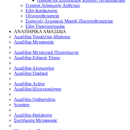
Πρόσθετος Εξοπλισμός Κλινών- Ανταλλακτικά
Γερανοί Ανύψωσης Ασθενών
Είδη Κατάκλισης
Οξυγονοθεραπεία
Συσκευές Λεμφικού Μασάζ-Πρεσσοθεραπείας
Είδη Τραχειοστομίας
ΑΝΑΠΗΡΙΚΑ ΑΜΑΞΙΔΙΑ
Αμαξίδια Τουαλέτας-Μπάνιου
Αμαξίδια Μεταφοράς
Αμαξίδια Μεταλλικά Πτυσσόμενα
Αμαξίδια Ειδικού Τύπου
Αμαξίδια Αλουμινίου
Αμαξίδια Παιδικά
Αμαξίδια Active
Αμαξίδια Ηλεκτροκίνητα
Αμαξίδιο Ορθοστάτης
Scooters
Αμαξίδιο Θαλάσσης
Συστήματα Μεταφοράς