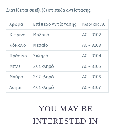
Διατίθεται σε έξι (6) επίπεδα αντίστασης.
Χρώμα
Επίπεδο Αντίστασης
Κωδικός AC
Κίτρινο
Μαλακό
AC – 3102
Κόκκινο
Μεσαίο
AC – 3103
Πράσινο
Σκληρό
AC – 3104
Μπλε
2X Σκληρό
AC – 3105
Μαύρο
3X Σκληρό
AC – 3106
Ασημί
4X Σκληρό
AC – 3107
YOU MAY BE
INTERESTED IN