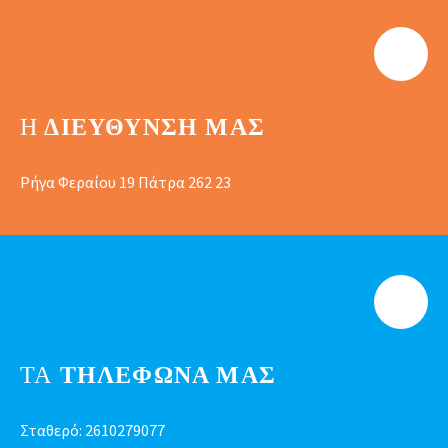
Η
ΔΙΕΎΘΥΝΣΗ ΜΑΣ
Ρήγα Φεραίου 19 Πάτρα 262 23
ΤΑ
ΤΗΛΕΦΩΝΑ ΜΑΣ
Σταθερό:
2610279077