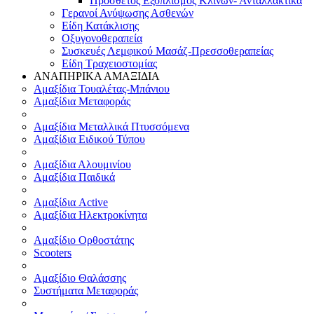
Πρόσθετος Εξοπλισμός Κλινών- Ανταλλακτικά
Γερανοί Ανύψωσης Ασθενών
Είδη Κατάκλισης
Οξυγονοθεραπεία
Συσκευές Λεμφικού Μασάζ-Πρεσσοθεραπείας
Είδη Τραχειοστομίας
ΑΝΑΠΗΡΙΚΑ ΑΜΑΞΙΔΙΑ
Αμαξίδια Τουαλέτας-Μπάνιου
Αμαξίδια Μεταφοράς
Αμαξίδια Μεταλλικά Πτυσσόμενα
Αμαξίδια Ειδικού Τύπου
Αμαξίδια Αλουμινίου
Αμαξίδια Παιδικά
Αμαξίδια Active
Αμαξίδια Ηλεκτροκίνητα
Αμαξίδιο Ορθοστάτης
Scooters
Αμαξίδιο Θαλάσσης
Συστήματα Μεταφοράς