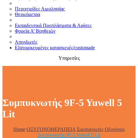
Περιχειρίδες Αιμοληψίας
Θερμόμετρα
Εκπαιδευτικά Προπλάσματα & Αφίσες
Φορεία Α’ Βοηθειών
Απινιδωτές
Εξατομικευμένες κατασκευές/customade
Υπηρεσίες
Συμπυκνωτής 9F-5 Yuwell 5
Lit
Home
ΟΞΥΓΟΝΟΘΕΡΑΠΕΙΑ
Συμπυκνωτές Οξυγόνου
Συμπυκνωτής 9F-5 Yuwell 5 Lit