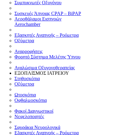
Συμπυκνωτές Οξυγόνου
Συσκευές Άπνοιας CPAP – BiPAP
Αεροθάλαμοι Εισπνοών
Aerochamber
Εξασκητές Αναπνοής – Ροόμετρα
Οξύμετρα
Αναρροφήσεις
Φορητό Σύστημα Μελέτης Ύπνου
Αναλώσιμα Οξυγονοθεραπείας
ΕΞΟΠΛΙΣΜΟΣ ΙΑΤΡΕΙΟΥ
Στηθοσκόπια
Οξύμετρα
Ωτοσκόπια
Οφθαλμοσκόπια
Φακοί Διαγνωστικοί
Νεφελοποιητές
Σφυράκια Νευρολογικά
Εξασκητές Αναπνοής – Ροόμετρα