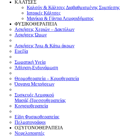
ΚΑΛΤΣΕΣ
Καλσόν & Κάλτσες Διαβαθμισμένης Συμπίεσης
Ιατρικές Κάλτσες
Μανίκια & Γάντια Λεμφοιδήματος
ΦΥΣΙΚΟΘΕΡΑΠΕΙΑ
Ασκήσεις Χεριών – Δακτύλων
Ασκήσεις Ώμων
Ασκήσεις Άνω & Κάτω άκρων
Ευεξία
Σωματική Υγεία
Άθληση-Ενδυνάμωση
Θερμοθεραπεία – Κρυοθεραπεία
Όργανα Μετρήσεων
Συσκευές Λεμφικού
Μασάζ-Πρεσσοθεραπείας
Κινησιοθεραπεία
Είδη Φυσικοθεραπείας
Πελματογράφοι
ΟΞΥΓΟΝΟΘΕΡΑΠΕΙΑ
Νεφελοποιητές