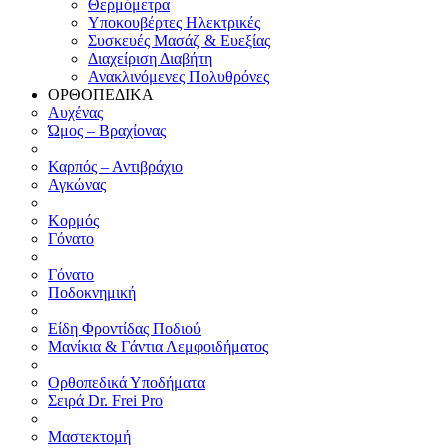
Θερμόμετρα
Υποκουβέρτες Ηλεκτρικές
Συσκευές Μασάζ & Ευεξίας
Διαχείριση Διαβήτη
Ανακλινόμενες Πολυθρόνες
ΟΡΘΟΠΕΔΙΚΑ
Αυχένας
Ώμος – Βραχίονας
Καρπός – Αντιβράχιο
Αγκώνας
Κορμός
Γόνατο
Γόνατο
Ποδοκνημική
Είδη Φροντίδας Ποδιού
Μανίκια & Γάντια Λεμφοιδήματος
Ορθοπεδικά Υποδήματα
Σειρά Dr. Frei Pro
Μαστεκτομή