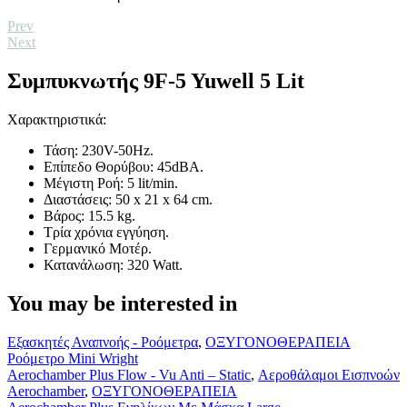
Prev
Next
Συμπυκνωτής 9F-5 Yuwell 5 Lit
Χαρακτηριστικά:
Τάση: 230V-50Hz.
Επίπεδο Θορύβου: 45dBA.
Μέγιστη Ροή: 5 lit/min.
Διαστάσεις: 50 x 21 x 64 cm.
Βάρος: 15.5 kg.
Τρία χρόνια εγγύηση.
Γερμανικό Μοτέρ.
Κατανάλωση: 320 Watt.
You may be interested in
Ροόμετρο
Εξασκητές Αναπνοής - Ροόμετρα
,
ΟΞΥΓΟΝΟΘΕΡΑΠΕΙΑ
Mini
Ροόμετρο Mini Wright
Wright
Aerochamber
Aerochamber Plus Flow - Vu Anti – Static
,
Αεροθάλαμοι Εισπνοών
Plus
Aerochamber
,
ΟΞΥΓΟΝΟΘΕΡΑΠΕΙΑ
Ενηλίκων