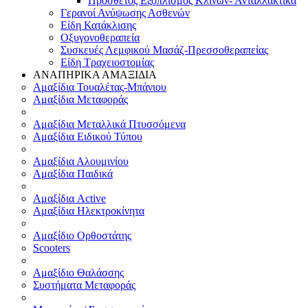
Πρόσθετος Εξοπλισμός Κλινών- Ανταλλακτικά
Γερανοί Ανύψωσης Ασθενών
Είδη Κατάκλισης
Οξυγονοθεραπεία
Συσκευές Λεμφικού Μασάζ-Πρεσσοθεραπείας
Είδη Τραχειοστομίας
ΑΝΑΠΗΡΙΚΑ ΑΜΑΞΙΔΙΑ
Αμαξίδια Τουαλέτας-Μπάνιου
Αμαξίδια Μεταφοράς
Αμαξίδια Μεταλλικά Πτυσσόμενα
Αμαξίδια Ειδικού Τύπου
Αμαξίδια Αλουμινίου
Αμαξίδια Παιδικά
Αμαξίδια Active
Αμαξίδια Ηλεκτροκίνητα
Αμαξίδιο Ορθοστάτης
Scooters
Αμαξίδιο Θαλάσσης
Συστήματα Μεταφοράς