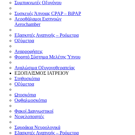
Συμπυκνωτές Οξυγόνου
Συσκευές Άπνοιας CPAP – BiPAP
Αεροθάλαμοι Εισπνοών
Aerochamber
Εξασκητές Αναπνοής – Ροόμετρα
Οξύμετρα
Αναρροφήσεις
Φορητό Σύστημα Μελέτης Ύπνου
Αναλώσιμα Οξυγονοθεραπείας
ΕΞΟΠΛΙΣΜΟΣ ΙΑΤΡΕΙΟΥ
Στηθοσκόπια
Οξύμετρα
Ωτοσκόπια
Οφθαλμοσκόπια
Φακοί Διαγνωστικοί
Νεφελοποιητές
Σφυράκια Νευρολογικά
Εξασκητές Αναπνοής – Ροόμετρα