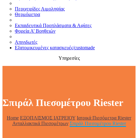
Περιχειρίδες Αιμοληψίας
Θερμόμετρα
Εκπαιδευτικά Προπλάσματα & Αφίσες
Φορεία Α’ Βοηθειών
Απινιδωτές
Εξατομικευμένες κατασκευές/customade
Υπηρεσίες
Σπιράλ Πιεσομέτρου Riester
Home
ΕΞΟΠΛΙΣΜΟΣ ΙΑΤΡΕΙΟΥ
Ιατρικά Πιεσόμετρα Riester
Ανταλλακτικά Πιεσομέτρων
Σπιράλ Πιεσομέτρου Riester