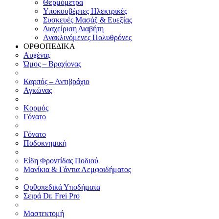
Θερμόμετρα
Υποκουβέρτες Ηλεκτρικές
Συσκευές Μασάζ & Ευεξίας
Διαχείριση Διαβήτη
Ανακλινόμενες Πολυθρόνες
ΟΡΘΟΠΕΔΙΚΑ
Αυχένας
Ώμος – Βραχίονας
Καρπός – Αντιβράχιο
Αγκώνας
Κορμός
Γόνατο
Γόνατο
Ποδοκνημική
Είδη Φροντίδας Ποδιού
Μανίκια & Γάντια Λεμφοιδήματος
Ορθοπεδικά Υποδήματα
Σειρά Dr. Frei Pro
Μαστεκτομή