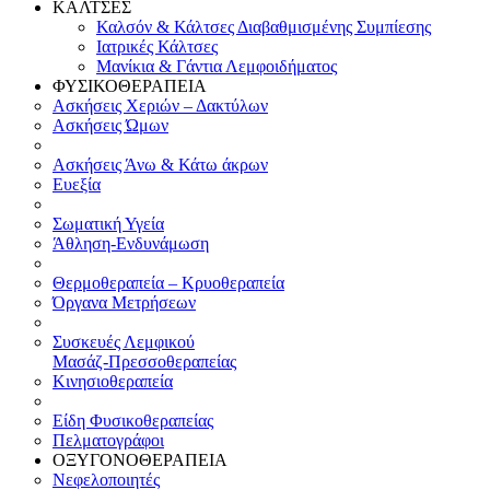
ΚΑΛΤΣΕΣ
Καλσόν & Κάλτσες Διαβαθμισμένης Συμπίεσης
Ιατρικές Κάλτσες
Μανίκια & Γάντια Λεμφοιδήματος
ΦΥΣΙΚΟΘΕΡΑΠΕΙΑ
Ασκήσεις Χεριών – Δακτύλων
Ασκήσεις Ώμων
Ασκήσεις Άνω & Κάτω άκρων
Ευεξία
Σωματική Υγεία
Άθληση-Ενδυνάμωση
Θερμοθεραπεία – Κρυοθεραπεία
Όργανα Μετρήσεων
Συσκευές Λεμφικού
Μασάζ-Πρεσσοθεραπείας
Κινησιοθεραπεία
Είδη Φυσικοθεραπείας
Πελματογράφοι
ΟΞΥΓΟΝΟΘΕΡΑΠΕΙΑ
Νεφελοποιητές