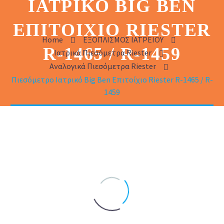
ΙΑΤΡΙΚΌ BIG BEN
ΕΠΙΤΟΊΧΙΟ RIESTER
Home
ΕΞΟΠΛΙΣΜΟΣ ΙΑΤΡΕΙΟΥ
R-1465 / R-1459
Ιατρικά Πιεσόμετρα Riester
Αναλογικά Πιεσόμετρα Riester
Πιεσόμετρο Ιατρικό Big Ben Επιτοίχιο Riester R-1465 / R-
1459