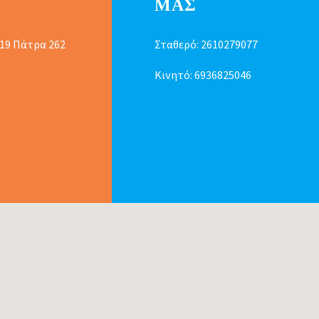
ΜΑΣ
 19 Πάτρα 262
Σταθερό:
2610279077
Κινητό:
6936825046