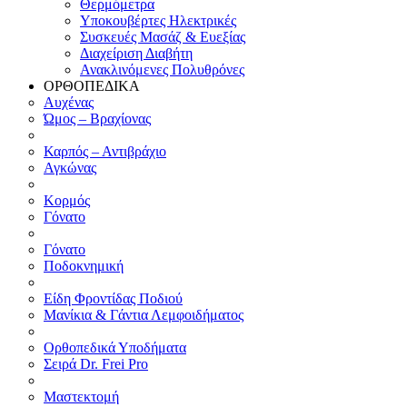
Θερμόμετρα
Υποκουβέρτες Ηλεκτρικές
Συσκευές Μασάζ & Ευεξίας
Διαχείριση Διαβήτη
Ανακλινόμενες Πολυθρόνες
ΟΡΘΟΠΕΔΙΚΑ
Αυχένας
Ώμος – Βραχίονας
Καρπός – Αντιβράχιο
Αγκώνας
Κορμός
Γόνατο
Γόνατο
Ποδοκνημική
Είδη Φροντίδας Ποδιού
Μανίκια & Γάντια Λεμφοιδήματος
Ορθοπεδικά Υποδήματα
Σειρά Dr. Frei Pro
Μαστεκτομή