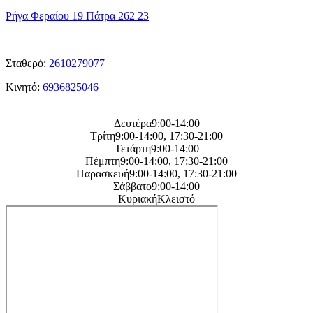
Ρήγα Φεραίου 19 Πάτρα 262 23
ΤΑ
Τηλεφωνα μας
Σταθερό:
2610279077
Κινητό:
6936825046
Η
ωρες λειτουργείας μας
Δευτέρα9:00-14:00
Τρίτη9:00-14:00, 17:30-21:00
Τετάρτη9:00-14:00
Πέμπτη9:00-14:00, 17:30-21:00
Παρασκευή9:00-14:00, 17:30-21:00
Σάββατο9:00-14:00
ΚυριακήΚλειστό