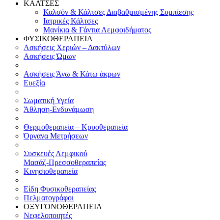
ΚΑΛΤΣΕΣ
Καλσόν & Κάλτσες Διαβαθμισμένης Συμπίεσης
Ιατρικές Κάλτσες
Μανίκια & Γάντια Λεμφοιδήματος
ΦΥΣΙΚΟΘΕΡΑΠΕΙΑ
Ασκήσεις Χεριών – Δακτύλων
Ασκήσεις Ώμων
Ασκήσεις Άνω & Κάτω άκρων
Ευεξία
Σωματική Υγεία
Άθληση-Ενδυνάμωση
Θερμοθεραπεία – Κρυοθεραπεία
Όργανα Μετρήσεων
Συσκευές Λεμφικού
Μασάζ-Πρεσσοθεραπείας
Κινησιοθεραπεία
Είδη Φυσικοθεραπείας
Πελματογράφοι
ΟΞΥΓΟΝΟΘΕΡΑΠΕΙΑ
Νεφελοποιητές