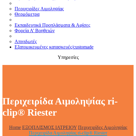
Περιχειρίδες Αιμοληψίας
Θερμόμετρα
Εκπαιδευτικά Προπλάσματα & Αφίσες
Φορεία Α’ Βοηθειών
Απινιδωτές
Εξατομικευμένες κατασκευές/customade
Υπηρεσίες
Περιχειρίδα Αιμοληψίας ri-
clip® Riester
Home
ΕΞΟΠΛΙΣΜΟΣ ΙΑΤΡΕΙΟΥ
Περιχειρίδες Αιμοληψίας
Περιχειρίδα Αιμοληψίας ri-clip® Riester