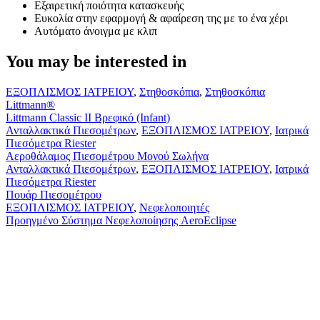
Εξαιρετική ποιότητα κατασκευής
Ευκολία στην εφαρμογή & αφαίρεση της με το ένα χέρι
Αυτόματο άνοιγμα με κλιπ
You may be interested in
Littmann
ΕΞΟΠΛΙΣΜΟΣ ΙΑΤΡΕΙΟΥ
,
Στηθοσκόπια
,
Στηθοσκόπια
Classic
Littmann®
II
Littmann Classic II Βρεφικό (Infant)
Βρεφικό
Αεροθάλαμος
Ανταλλακτικά Πιεσομέτρων
,
ΕΞΟΠΛΙΣΜΟΣ ΙΑΤΡΕΙΟΥ
,
Ιατρικά
(Infant)
Πιεσομέτρου
Πιεσόμετρα Riester
Μονού
Αεροθάλαμος Πιεσομέτρου Μονού Σωλήνα
Σωλήνα
Πουάρ
Ανταλλακτικά Πιεσομέτρων
,
ΕΞΟΠΛΙΣΜΟΣ ΙΑΤΡΕΙΟΥ
,
Ιατρικά
Πιεσομέτρου
Πιεσόμετρα Riester
Πουάρ Πιεσομέτρου
Προηγμένο
ΕΞΟΠΛΙΣΜΟΣ ΙΑΤΡΕΙΟΥ
,
Νεφελοποιητές
Σύστημα
Προηγμένο Σύστημα Νεφελοποίησης AeroEclipse
Νεφελοποίησης
AeroEclipse
η
Διεύθυνση μας