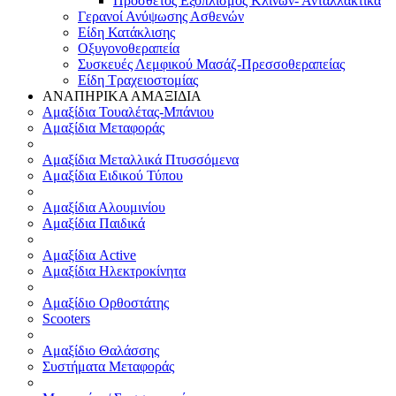
Πρόσθετος Εξοπλισμός Κλινών- Ανταλλακτικά
Γερανοί Ανύψωσης Ασθενών
Είδη Κατάκλισης
Οξυγονοθεραπεία
Συσκευές Λεμφικού Μασάζ-Πρεσσοθεραπείας
Είδη Τραχειοστομίας
ΑΝΑΠΗΡΙΚΑ ΑΜΑΞΙΔΙΑ
Αμαξίδια Τουαλέτας-Μπάνιου
Αμαξίδια Μεταφοράς
Αμαξίδια Μεταλλικά Πτυσσόμενα
Αμαξίδια Ειδικού Τύπου
Αμαξίδια Αλουμινίου
Αμαξίδια Παιδικά
Αμαξίδια Active
Αμαξίδια Ηλεκτροκίνητα
Αμαξίδιο Ορθοστάτης
Scooters
Αμαξίδιο Θαλάσσης
Συστήματα Μεταφοράς