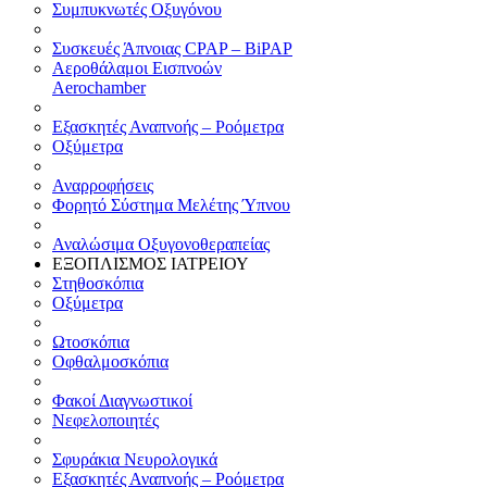
Συμπυκνωτές Οξυγόνου
Συσκευές Άπνοιας CPAP – BiPAP
Αεροθάλαμοι Εισπνοών
Aerochamber
Εξασκητές Αναπνοής – Ροόμετρα
Οξύμετρα
Αναρροφήσεις
Φορητό Σύστημα Μελέτης Ύπνου
Αναλώσιμα Οξυγονοθεραπείας
ΕΞΟΠΛΙΣΜΟΣ ΙΑΤΡΕΙΟΥ
Στηθοσκόπια
Οξύμετρα
Ωτοσκόπια
Οφθαλμοσκόπια
Φακοί Διαγνωστικοί
Νεφελοποιητές
Σφυράκια Νευρολογικά
Εξασκητές Αναπνοής – Ροόμετρα