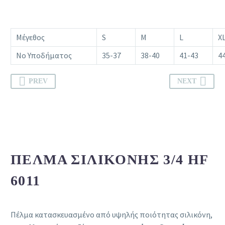
Μέγεθος
S
M
L
X
Νο Υποδήματος
35-37
38-40
41-43
4
PREV
NEXT
ΠΈΛΜΑ ΣΙΛΙΚΌΝΗΣ 3/4 HF
6011
Πέλμα κατασκευασμένo από υψηλής ποιότητας σιλικόνη,