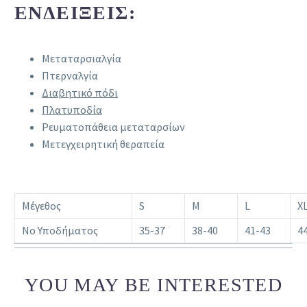
ΕΝΔΕΊΞΕΙΣ:
Μεταταρσιαλγία
Πτερναλγία
Διαβητικό πόδι
Πλατυποδία
Ρευματοπάθεια μεταταρσίων
Μετεγχειρητική θεραπεία
Μέγεθος
S
M
L
X
Νο Υποδήματος
35-37
38-40
41-43
4
YOU MAY BE INTERESTED