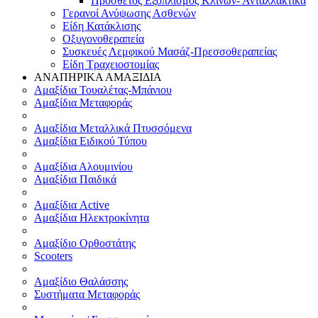
Πρόσθετος Εξοπλισμός Κλινών- Ανταλλακτικά
Γερανοί Ανύψωσης Ασθενών
Είδη Κατάκλισης
Οξυγονοθεραπεία
Συσκευές Λεμφικού Μασάζ-Πρεσσοθεραπείας
Είδη Τραχειοστομίας
ΑΝΑΠΗΡΙΚΑ ΑΜΑΞΙΔΙΑ
Αμαξίδια Τουαλέτας-Μπάνιου
Αμαξίδια Μεταφοράς
Αμαξίδια Μεταλλικά Πτυσσόμενα
Αμαξίδια Ειδικού Τύπου
Αμαξίδια Αλουμινίου
Αμαξίδια Παιδικά
Αμαξίδια Active
Αμαξίδια Ηλεκτροκίνητα
Αμαξίδιο Ορθοστάτης
Scooters
Αμαξίδιο Θαλάσσης
Συστήματα Μεταφοράς