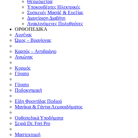
Θερμόμετρα
Υποκουβέρτες Ηλεκτρικές
Συσκευές Μασάζ & Ευεξίας
Διαχείριση Διαβήτη
Ανακλινόμενες Πολυθρόνες
ΟΡΘΟΠΕΔΙΚΑ
Αυχένας
Ώμος – Βραχίονας
Καρπός – Αντιβράχιο
Αγκώνας
Κορμός
Γόνατο
Γόνατο
Ποδοκνημική
Είδη Φροντίδας Ποδιού
Μανίκια & Γάντια Λεμφοιδήματος
Ορθοπεδικά Υποδήματα
Σειρά Dr. Frei Pro
Μαστεκτομή