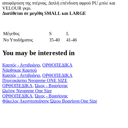
αποφόρτιση της πτέρνας. Διπλή επένδυση αφρού PU μπλε και
VELOUR γκρι.
Διατίθεται σε μεγέθη SMALL και LARGE
Μέγεθος
S
L
Νο Υποδήματος
35-40
41-46
You may be interested in
Νάρθηκας
Καρπός - Αντιβράχιο
,
ΟΡΘΟΠΕΔΙΚΑ
Καρπού
Νάρθηκας Καρπού
Πηχεοκάρπιο
Καρπός - Αντιβράχιο
,
ΟΡΘΟΠΕΔΙΚΑ
Neoprene
Πηχεοκάρπιο Neoprene ONE SIZE
ONE
Ωμίτης
ΟΡΘΟΠΕΔΙΚΑ
,
Ώμος - Βραχίονας
SIZE
Neoprene
Ωμίτης Neoprene One Size
One
Φάκελος
ΟΡΘΟΠΕΔΙΚΑ
,
Ώμος - Βραχίονας
Size
Ακινητοποίησης
Φάκελος Ακινητοποίησης Ώμου Βραχίονα One Size
Ώμου
Βραχίονα
One
Size