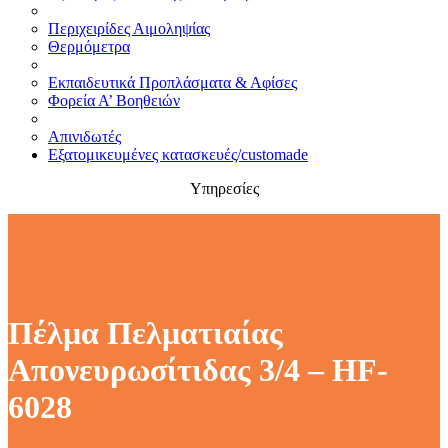
Περιχειρίδες Αιμοληψίας
Θερμόμετρα
Εκπαιδευτικά Προπλάσματα & Αφίσες
Φορεία Α’ Βοηθειών
Απινιδωτές
Εξατομικευμένες κατασκευές/customade
Υπηρεσίες
Πέλμα Πελματιαίας
Απονευρωσίτιδας 3/4 – HF-
6028