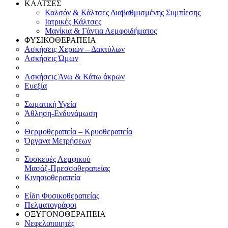
ΚΑΛΤΣΕΣ
Καλσόν & Κάλτσες Διαβαθμισμένης Συμπίεσης
Ιατρικές Κάλτσες
Μανίκια & Γάντια Λεμφοιδήματος
ΦΥΣΙΚΟΘΕΡΑΠΕΙΑ
Ασκήσεις Χεριών – Δακτύλων
Ασκήσεις Ώμων
Ασκήσεις Άνω & Κάτω άκρων
Ευεξία
Σωματική Υγεία
Άθληση-Ενδυνάμωση
Θερμοθεραπεία – Κρυοθεραπεία
Όργανα Μετρήσεων
Συσκευές Λεμφικού
Μασάζ-Πρεσσοθεραπείας
Κινησιοθεραπεία
Είδη Φυσικοθεραπείας
Πελματογράφοι
ΟΞΥΓΟΝΟΘΕΡΑΠΕΙΑ
Νεφελοποιητές