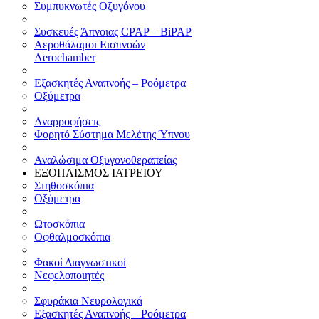
Συμπυκνωτές Οξυγόνου
Συσκευές Άπνοιας CPAP – BiPAP
Αεροθάλαμοι Εισπνοών
Aerochamber
Εξασκητές Αναπνοής – Ροόμετρα
Οξύμετρα
Αναρροφήσεις
Φορητό Σύστημα Μελέτης Ύπνου
Αναλώσιμα Οξυγονοθεραπείας
ΕΞΟΠΛΙΣΜΟΣ ΙΑΤΡΕΙΟΥ
Στηθοσκόπια
Οξύμετρα
Ωτοσκόπια
Οφθαλμοσκόπια
Φακοί Διαγνωστικοί
Νεφελοποιητές
Σφυράκια Νευρολογικά
Εξασκητές Αναπνοής – Ροόμετρα