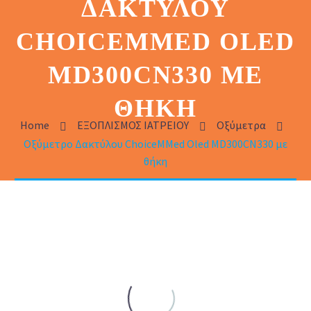
ΔΑΚΤΎΛΟΥ
CHOICEMMED OLED
MD300CΝ330 ΜΕ
ΘΉΚΗ
Home
ΕΞΟΠΛΙΣΜΟΣ ΙΑΤΡΕΙΟΥ
Οξύμετρα
Οξύμετρο Δακτύλου ChoiceMMed Oled MD300CΝ330 με
θήκη