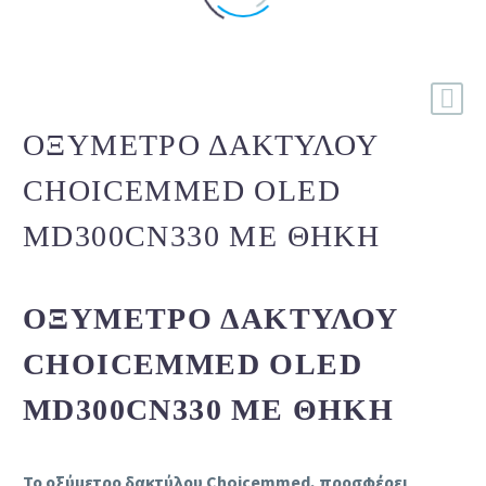
ΟΞΎΜΕΤΡΟ ΔΑΚΤΎΛΟΥ
CHOICEMMED OLED
MD300CΝ330 ΜΕ ΘΉΚΗ
ΟΞΎΜΕΤΡΟ ΔΑΚΤΎΛΟΥ
CHOICEMMED OLED
MD300CΝ330 ΜΕ ΘΉΚΗ
Το οξύμετρο δακτύλου Choicemmed, προσφέρει