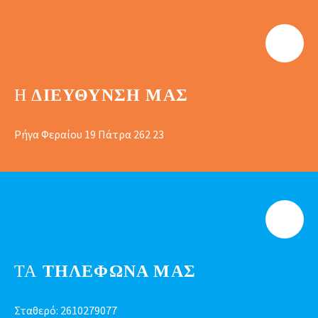
Η
ΔΙΕΎΘΥΝΣΗ ΜΑΣ
Ρήγα Φεραίου 19 Πάτρα 262 23
ΤΑ
ΤΗΛΕΦΩΝΑ ΜΑΣ
Σταθερό:
2610279077