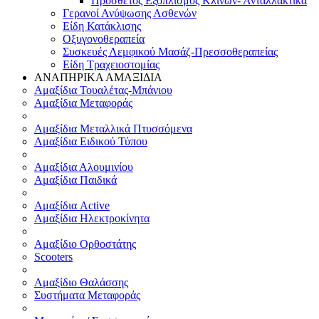
Πρόσθετος Εξοπλισμός Κλινών- Ανταλλακτικά
Γερανοί Ανύψωσης Ασθενών
Είδη Κατάκλισης
Οξυγονοθεραπεία
Συσκευές Λεμφικού Μασάζ-Πρεσσοθεραπείας
Είδη Τραχειοστομίας
ΑΝΑΠΗΡΙΚΑ ΑΜΑΞΙΔΙΑ
Αμαξίδια Τουαλέτας-Μπάνιου
Αμαξίδια Μεταφοράς
Αμαξίδια Μεταλλικά Πτυσσόμενα
Αμαξίδια Ειδικού Τύπου
Αμαξίδια Αλουμινίου
Αμαξίδια Παιδικά
Αμαξίδια Active
Αμαξίδια Ηλεκτροκίνητα
Αμαξίδιο Ορθοστάτης
Scooters
Αμαξίδιο Θαλάσσης
Συστήματα Μεταφοράς