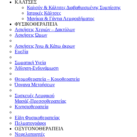
ΚΑΛΤΣΕΣ
Καλσόν & Κάλτσες Διαβαθμισμένης Συμπίεσης
Ιατρικές Κάλτσες
Μανίκια & Γάντια Λεμφοιδήματος
ΦΥΣΙΚΟΘΕΡΑΠΕΙΑ
Ασκήσεις Χεριών – Δακτύλων
Ασκήσεις Ώμων
Ασκήσεις Άνω & Κάτω άκρων
Ευεξία
Σωματική Υγεία
Άθληση-Ενδυνάμωση
Θερμοθεραπεία – Κρυοθεραπεία
Όργανα Μετρήσεων
Συσκευές Λεμφικού
Μασάζ-Πρεσσοθεραπείας
Κινησιοθεραπεία
Είδη Φυσικοθεραπείας
Πελματογράφοι
ΟΞΥΓΟΝΟΘΕΡΑΠΕΙΑ
Νεφελοποιητές