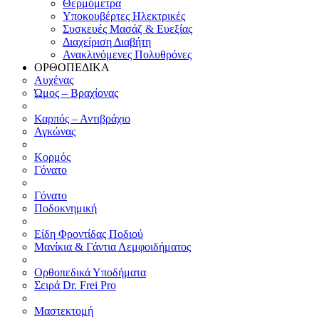
Θερμόμετρα
Υποκουβέρτες Ηλεκτρικές
Συσκευές Μασάζ & Ευεξίας
Διαχείριση Διαβήτη
Ανακλινόμενες Πολυθρόνες
ΟΡΘΟΠΕΔΙΚΑ
Αυχένας
Ώμος – Βραχίονας
Καρπός – Αντιβράχιο
Αγκώνας
Κορμός
Γόνατο
Γόνατο
Ποδοκνημική
Είδη Φροντίδας Ποδιού
Μανίκια & Γάντια Λεμφοιδήματος
Ορθοπεδικά Υποδήματα
Σειρά Dr. Frei Pro
Μαστεκτομή