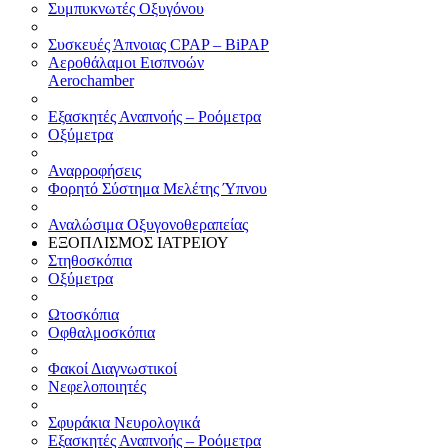
Συμπυκνωτές Οξυγόνου
Συσκευές Άπνοιας CPAP – BiPAP
Αεροθάλαμοι Εισπνοών
Aerochamber
Εξασκητές Αναπνοής – Ροόμετρα
Οξύμετρα
Αναρροφήσεις
Φορητό Σύστημα Μελέτης Ύπνου
Αναλώσιμα Οξυγονοθεραπείας
ΕΞΟΠΛΙΣΜΟΣ ΙΑΤΡΕΙΟΥ
Στηθοσκόπια
Οξύμετρα
Ωτοσκόπια
Οφθαλμοσκόπια
Φακοί Διαγνωστικοί
Νεφελοποιητές
Σφυράκια Νευρολογικά
Εξασκητές Αναπνοής – Ροόμετρα