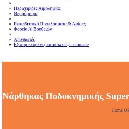
Περιχειρίδες Αιμοληψίας
Θερμόμετρα
Εκπαιδευτικά Προπλάσματα & Αφίσες
Φορεία Α’ Βοηθειών
Απινιδωτές
Εξατομικευμένες κατασκευές/customade
Νάρθηκας Ποδοκνημικής Super
Home
Ο