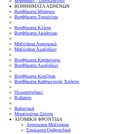
Μπαταρίες / Συσσωρευτές
ΒΟΗΘΗΜΑΤΑ ΑΣΘΕΝΩΝ
Βοηθήματα Μπάνιου
Βοηθήματα Τουαλέτας
Βοηθήματα Κλίνης
Βοηθήματα Ακράτειας
Μαξιλάρια Ανατομικά
Μαξιλάρια Αμαξιδίων
Βοηθήματα Κατάκλισης
Βοηθήματα Αμαξιδίων
Βοηθήματα Κουζίνας
Βοηθήματα Καθημερινής Χρήσης
Περιπατητήρες
Rollators
Βαδιστικά
Μπαστούνια Ξύλινα
ΑΤΟΜΙΚΗ ΦΡΟΝΤΙΔΑ
Ανατομικά Μαξιλάρια
Στρώματα Ορθοπεδικά