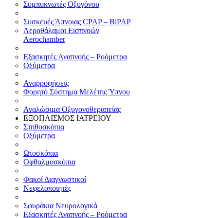
Συμπυκνωτές Οξυγόνου
Συσκευές Άπνοιας CPAP – BiPAP
Αεροθάλαμοι Εισπνοών
Aerochamber
Εξασκητές Αναπνοής – Ροόμετρα
Οξύμετρα
Αναρροφήσεις
Φορητό Σύστημα Μελέτης Ύπνου
Αναλώσιμα Οξυγονοθεραπείας
ΕΞΟΠΛΙΣΜΟΣ ΙΑΤΡΕΙΟΥ
Στηθοσκόπια
Οξύμετρα
Ωτοσκόπια
Οφθαλμοσκόπια
Φακοί Διαγνωστικοί
Νεφελοποιητές
Σφυράκια Νευρολογικά
Εξασκητές Αναπνοής – Ροόμετρα