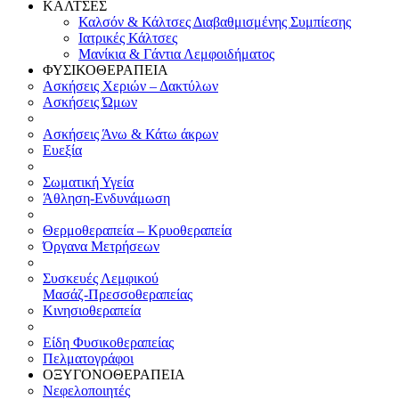
ΚΑΛΤΣΕΣ
Καλσόν & Κάλτσες Διαβαθμισμένης Συμπίεσης
Ιατρικές Κάλτσες
Μανίκια & Γάντια Λεμφοιδήματος
ΦΥΣΙΚΟΘΕΡΑΠΕΙΑ
Ασκήσεις Χεριών – Δακτύλων
Ασκήσεις Ώμων
Ασκήσεις Άνω & Κάτω άκρων
Ευεξία
Σωματική Υγεία
Άθληση-Ενδυνάμωση
Θερμοθεραπεία – Κρυοθεραπεία
Όργανα Μετρήσεων
Συσκευές Λεμφικού
Μασάζ-Πρεσσοθεραπείας
Κινησιοθεραπεία
Είδη Φυσικοθεραπείας
Πελματογράφοι
ΟΞΥΓΟΝΟΘΕΡΑΠΕΙΑ
Νεφελοποιητές