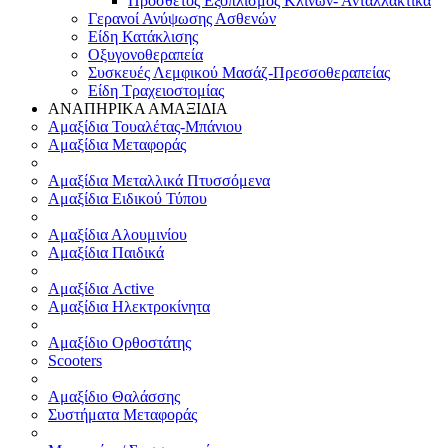
Πρόσθετος Εξοπλισμός Κλινών- Ανταλλακτικά
Γερανοί Ανύψωσης Ασθενών
Είδη Κατάκλισης
Οξυγονοθεραπεία
Συσκευές Λεμφικού Μασάζ-Πρεσσοθεραπείας
Είδη Τραχειοστομίας
ΑΝΑΠΗΡΙΚΑ ΑΜΑΞΙΔΙΑ
Αμαξίδια Τουαλέτας-Μπάνιου
Αμαξίδια Μεταφοράς
Αμαξίδια Μεταλλικά Πτυσσόμενα
Αμαξίδια Ειδικού Τύπου
Αμαξίδια Αλουμινίου
Αμαξίδια Παιδικά
Αμαξίδια Active
Αμαξίδια Ηλεκτροκίνητα
Αμαξίδιο Ορθοστάτης
Scooters
Αμαξίδιο Θαλάσσης
Συστήματα Μεταφοράς