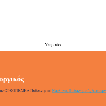
Υπηρεσίες
υργικός
me
ΟΡΘΟΠΕΔΙΚΑ
Ποδοκνημική
Νάρθηκας Ποδοκνημικής Λειτουργ