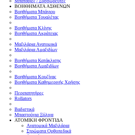
Μπαταρίες / Συσσωρευτές
ΒΟΗΘΗΜΑΤΑ ΑΣΘΕΝΩΝ
Βοηθήματα Μπάνιου
Βοηθήματα Τουαλέτας
Βοηθήματα Κλίνης
Βοηθήματα Ακράτειας
Μαξιλάρια Ανατομικά
Μαξιλάρια Αμαξιδίων
Βοηθήματα Κατάκλισης
Βοηθήματα Αμαξιδίων
Βοηθήματα Κουζίνας
Βοηθήματα Καθημερινής Χρήσης
Περιπατητήρες
Rollators
Βαδιστικά
Μπαστούνια Ξύλινα
ΑΤΟΜΙΚΗ ΦΡΟΝΤΙΔΑ
Ανατομικά Μαξιλάρια
Στρώματα Ορθοπεδικά