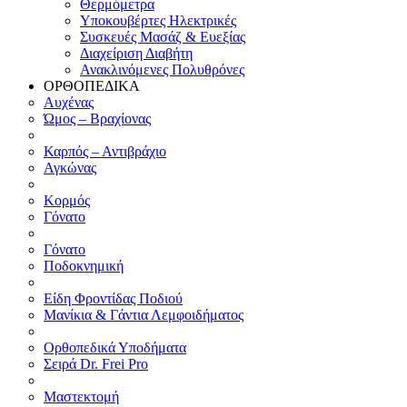
Θερμόμετρα
Υποκουβέρτες Ηλεκτρικές
Συσκευές Μασάζ & Ευεξίας
Διαχείριση Διαβήτη
Ανακλινόμενες Πολυθρόνες
ΟΡΘΟΠΕΔΙΚΑ
Αυχένας
Ώμος – Βραχίονας
Καρπός – Αντιβράχιο
Αγκώνας
Κορμός
Γόνατο
Γόνατο
Ποδοκνημική
Είδη Φροντίδας Ποδιού
Μανίκια & Γάντια Λεμφοιδήματος
Ορθοπεδικά Υποδήματα
Σειρά Dr. Frei Pro
Μαστεκτομή