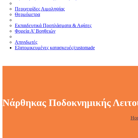
Περιχειρίδες Αιμοληψίας
Θερμόμετρα
Εκπαιδευτικά Προπλάσματα & Αφίσες
Φορεία Α’ Βοηθειών
Απινιδωτές
Εξατομικευμένες κατασκευές/customade
Νάρθηκας Ποδοκνημικής Λειτο
Ho