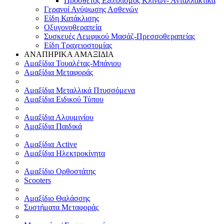
Πρόσθετος Εξοπλισμός Κλινών- Ανταλλακτικά
Γερανοί Ανύψωσης Ασθενών
Είδη Κατάκλισης
Οξυγονοθεραπεία
Συσκευές Λεμφικού Μασάζ-Πρεσσοθεραπείας
Είδη Τραχειοστομίας
ΑΝΑΠΗΡΙΚΑ ΑΜΑΞΙΔΙΑ
Αμαξίδια Τουαλέτας-Μπάνιου
Αμαξίδια Μεταφοράς
Αμαξίδια Μεταλλικά Πτυσσόμενα
Αμαξίδια Ειδικού Τύπου
Αμαξίδια Αλουμινίου
Αμαξίδια Παιδικά
Αμαξίδια Active
Αμαξίδια Ηλεκτροκίνητα
Αμαξίδιο Ορθοστάτης
Scooters
Αμαξίδιο Θαλάσσης
Συστήματα Μεταφοράς