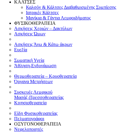
ΚΑΛΤΣΕΣ
Καλσόν & Κάλτσες Διαβαθμισμένης Συμπίεσης
Ιατρικές Κάλτσες
Μανίκια & Γάντια Λεμφοιδήματος
ΦΥΣΙΚΟΘΕΡΑΠΕΙΑ
Ασκήσεις Χεριών – Δακτύλων
Ασκήσεις Ώμων
Ασκήσεις Άνω & Κάτω άκρων
Ευεξία
Σωματική Υγεία
Άθληση-Ενδυνάμωση
Θερμοθεραπεία – Κρυοθεραπεία
Όργανα Μετρήσεων
Συσκευές Λεμφικού
Μασάζ-Πρεσσοθεραπείας
Κινησιοθεραπεία
Είδη Φυσικοθεραπείας
Πελματογράφοι
ΟΞΥΓΟΝΟΘΕΡΑΠΕΙΑ
Νεφελοποιητές