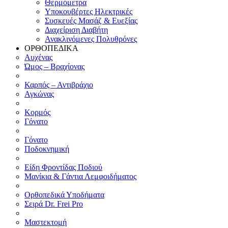
Θερμόμετρα
Υποκουβέρτες Ηλεκτρικές
Συσκευές Μασάζ & Ευεξίας
Διαχείριση Διαβήτη
Ανακλινόμενες Πολυθρόνες
ΟΡΘΟΠΕΔΙΚΑ
Αυχένας
Ώμος – Βραχίονας
Καρπός – Αντιβράχιο
Αγκώνας
Κορμός
Γόνατο
Γόνατο
Ποδοκνημική
Είδη Φροντίδας Ποδιού
Μανίκια & Γάντια Λεμφοιδήματος
Ορθοπεδικά Υποδήματα
Σειρά Dr. Frei Pro
Μαστεκτομή