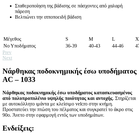
Σταθεροποίηση της βάδισης σε πάσχοντες από χαλαρή
πάρεση
Βελτιώνει την ιπποποειδή βάδιση
Μέγεθος
S
M
L
X
Νο Υποδήματος
36-39
40-43
44-46
4
Prev
Next
Νάρθηκας ποδοκνημικής έσω υποδήματος
AC – 1033
Νάρθηκας ποδοκνημικής έσω υποδήματος κατασκευασμένος
από πολυπροπυλένιο υψηλής ποιότητας και αντοχής
. Στηρίζεται
με αυτοκόλλητο ιμάντα με κλείσιμο velcro στην κνήμη.
Προστατεύει την πτώση του πέλματος και συγκρατεί το άκρο στις
90o. Άνετο στην εφαρμογή εντός των υποδημάτων.
Ενδείξεις: