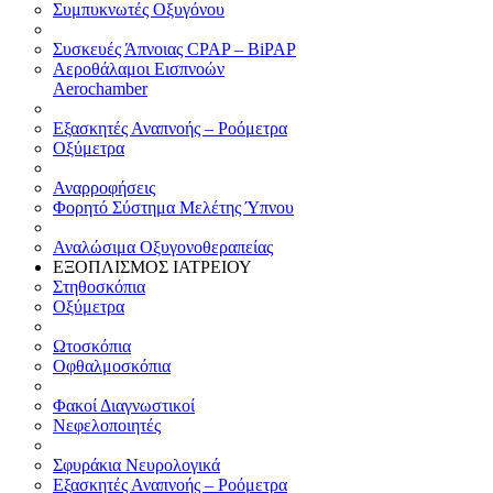
Συμπυκνωτές Οξυγόνου
Συσκευές Άπνοιας CPAP – BiPAP
Αεροθάλαμοι Εισπνοών
Aerochamber
Εξασκητές Αναπνοής – Ροόμετρα
Οξύμετρα
Αναρροφήσεις
Φορητό Σύστημα Μελέτης Ύπνου
Αναλώσιμα Οξυγονοθεραπείας
ΕΞΟΠΛΙΣΜΟΣ ΙΑΤΡΕΙΟΥ
Στηθοσκόπια
Οξύμετρα
Ωτοσκόπια
Οφθαλμοσκόπια
Φακοί Διαγνωστικοί
Νεφελοποιητές
Σφυράκια Νευρολογικά
Εξασκητές Αναπνοής – Ροόμετρα