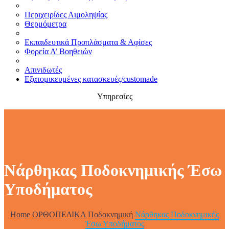
Περιχειρίδες Αιμοληψίας
Θερμόμετρα
Εκπαιδευτικά Προπλάσματα & Αφίσες
Φορεία Α’ Βοηθειών
Απινιδωτές
Εξατομικευμένες κατασκευές/customade
Υπηρεσίες
Νάρθηκας Ποδοκνημικής Έσω
Υποδήματος
Home
ΟΡΘΟΠΕΔΙΚΑ
Ποδοκνημική
Νάρθηκας Ποδοκνημικής
Έσω Υποδήματος