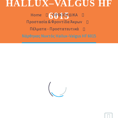
HALLUX–VALGUS HF
6015
Home
ΟΡΘΟΠΕΔΙΚΑ
Προστασία & Φροντίδα Άκρων
Πέλματα - Προστατευτικά
Νάρθηκας Νυκτός Hallux–Valgus HF 6015