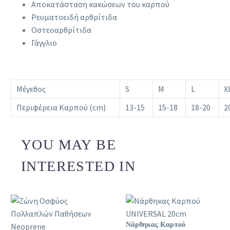
Αποκατάσταση κακώσεων του καρπού
Ρευματοειδή αρθρίτιδα
Οστεοαρθρίτιδα
Γάγγλιο
Μέγεθος
S
M
L
X
Περιφέρεια Καρπού (cm)
13-15
15-18
18-20
2
YOU MAY BE
INTERESTED IN
Νάρθηκας Καρπού