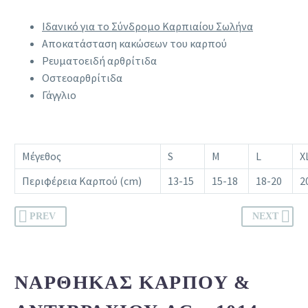
Ιδανικό για το Σύνδρομο Καρπιαίου Σωλήνα
Αποκατάσταση κακώσεων του καρπού
Ρευματοειδή αρθρίτιδα
Οστεοαρθρίτιδα
Γάγγλιο
Μέγεθος
S
M
L
X
Περιφέρεια Καρπού (cm)
13-15
15-18
18-20
2
PREV
NEXT
ΝΆΡΘΗΚΑΣ ΚΑΡΠΟΎ &