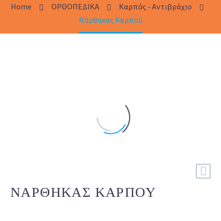
Home
ΟΡΘΟΠΕΔΙΚΑ
Καρπός - Αντιβράχιο
Νάρθηκας Καρπού
ΝΆΡΘΗΚΑΣ ΚΑΡΠΟΎ