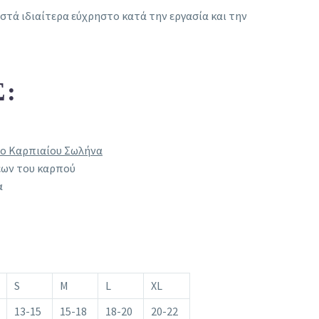
ιστά ιδιαίτερα εύχρηστο κατά την εργασία και την
Σ:
μο Καρπιαίου Σωλήνα
ων του καρπού
α
S
M
L
XL
13-15
15-18
18-20
20-22