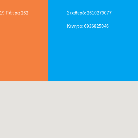
 19 Πάτρα 262
Σταθερό:
2610279077
Κινητό:
6936825046