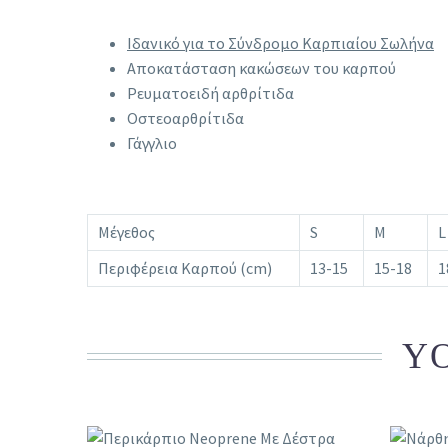
Ιδανικό για το Σύνδρομο Καρπιαίου Σωλήνα
Αποκατάσταση κακώσεων του καρπού
Ρευματοειδή αρθρίτιδα
Οστεοαρθρίτιδα
Γάγγλιο
Μέγεθος
S
M
L
Περιφέρεια Καρπού (cm)
13-15
15-18
1
YO