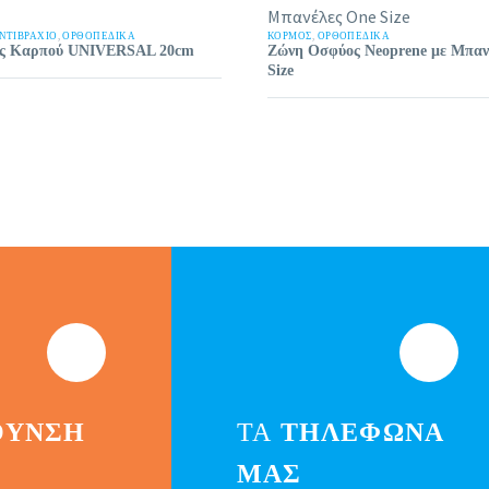
ΑΝΤΙΒΡΆΧΙΟ
,
ΟΡΘΟΠΕΔΙΚΑ
ΚΟΡΜΌΣ
,
ΟΡΘΟΠΕΔΙΚΑ
ς Καρπού UNIVERSAL 20cm
Ζώνη Οσφύος Neoprene με Μπαν
Size
ΘΥΝΣΗ
ΤΑ
ΤΗΛΕΦΩΝΑ
ΜΑΣ