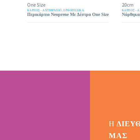
ΚΑΡΠΌΣ - ΑΝΤΙΒΡΆΧΙΟ
,
ΟΡΘΟΠΕΔΙΚΑ
ΚΑΡΠΌΣ - 
Περικάρπιο Neoprene Με Δέστρα One Size
Νάρθηκα
Η
ΔΙΕΎ
ΜΑΣ