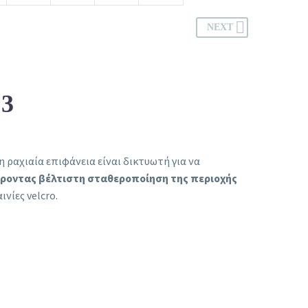
NEXT
3
ραχιαία επιφάνεια είναι δικτυωτή για να
εροντας βέλτιστη σταθεροποίηση της περιοχής
νίες velcro.