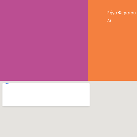
Ρήγα Φεραίου
23