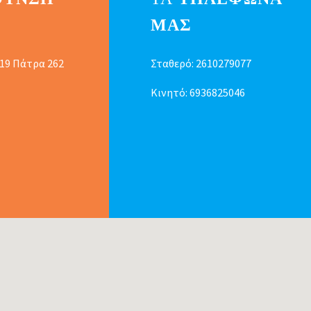
ΜΑΣ
 19 Πάτρα 262
Σταθερό:
2610279077
Κινητό:
6936825046