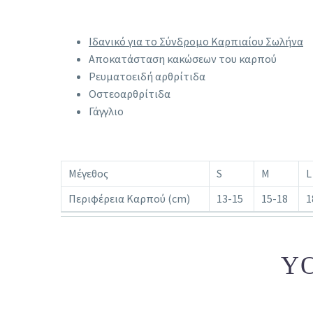
Ιδανικό για το Σύνδρομο Καρπιαίου Σωλήνα
Αποκατάσταση κακώσεων του καρπού
Ρευματοειδή αρθρίτιδα
Οστεοαρθρίτιδα
Γάγγλιο
Μέγεθος
S
M
L
Περιφέρεια Καρπού (cm)
13-15
15-18
1
YO