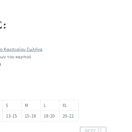
Σ:
μο Καρπιαίου Σωλήνα
ων του καρπού
α
S
M
L
XL
13-15
15-18
18-20
20-22
NEXT