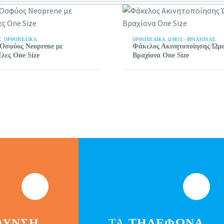
Σ
,
ΟΡΘΟΠΕΔΙΚΑ
ΟΡΘΟΠΕΔΙΚΑ
,
ΏΜΟΣ - ΒΡΑΧΊΟΝΑΣ
Οσφύος Neoprene με
Φάκελος Ακινητοποίησης Ώμ
λες One Size
Βραχίονα One Size
ΘΥΝΣΗ
ΤΑ
ΤΗΛΕΦΩΝΑ