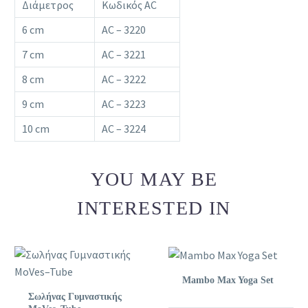
Διάμετρος
Κωδικός AC
6 cm
AC – 3220
7 cm
AC – 3221
8 cm
AC – 3222
9 cm
AC – 3223
10 cm
AC – 3224
YOU MAY BE
INTERESTED IN
Mambo Max Yoga Set
Σωλήνας Γυμναστικής