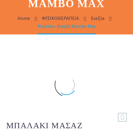
MAMBO MAX
Home
ΦΥΣΙΚΟΘΕΡΑΠΕΙΑ
Ευεξία
Μπαλάκι Μασάζ Mambo Max
ΜΠΑΛΆΚΙ ΜΑΣΆΖ