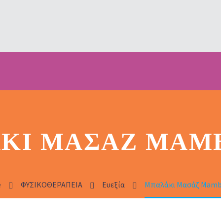
ΚΙ ΜΑΣΆΖ MAM
e
ΦΥΣΙΚΟΘΕΡΑΠΕΙΑ
Ευεξία
Μπαλάκι Μασάζ Mamb