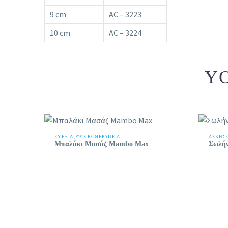
9 cm
AC – 3223
10 cm
AC – 3224
YO
ΕΥΕΞΊΑ
,
ΦΥΣΙΚΟΘΕΡΑΠΕΙΑ
ΑΣΚΉΣΕ
Μπαλάκι Μασάζ Mambo Max
Σωλήν