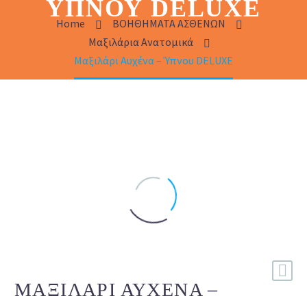
ΎΠΝΟΥ DELUXE
Home
ΒΟΗΘΗΜΑΤΑ ΑΣΘΕΝΩΝ
Μαξιλάρια Ανατομικά
Μαξιλάρι Αυχένα – Ύπνου DELUXE
ΜΑΞΙΛΆΡΙ ΑΥΧΈΝΑ –