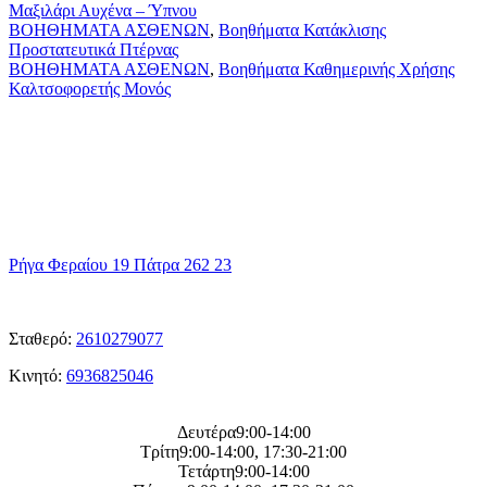
Αυχένα
Μαξιλάρι Αυχένα – Ύπνου
–
Προστατευτικά
ΒΟΗΘΗΜΑΤΑ ΑΣΘΕΝΩΝ
,
Βοηθήματα Κατάκλισης
Ύπνου
Πτέρνας
Προστατευτικά Πτέρνας
Καλτσοφορετής
ΒΟΗΘΗΜΑΤΑ ΑΣΘΕΝΩΝ
,
Βοηθήματα Καθημερινής Χρήσης
Μονός
Καλτσοφορετής Μονός
η
Διεύθυνση μας
Ρήγα Φεραίου 19 Πάτρα 262 23
ΤΑ
Τηλεφωνα μας
Σταθερό:
2610279077
Κινητό:
6936825046
Η
ωρες λειτουργείας μας
Δευτέρα9:00-14:00
Τρίτη9:00-14:00, 17:30-21:00
Τετάρτη9:00-14:00