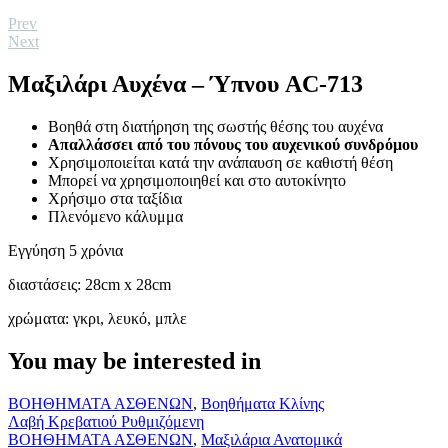
Prev
Next
Μαξιλάρι Αυχένα – Ύπνου AC-713
Βοηθά στη διατήρηση της σωστής θέσης του αυχένα
Απαλλάσσει από του πόνους του αυχενικού συνδρόμου
Χρησιμοποιείται κατά την ανάπαυση σε καθιστή θέση
Μπορεί να χρησιμοποιηθεί και στο αυτοκίνητο
Χρήσιμο στα ταξίδια
Πλενόμενο κάλυμμα
Εγγύηση 5 χρόνια
διαστάσεις: 28cm x 28cm
χρώματα: γκρι, λευκό, μπλε
You may be interested in
Λαβή
ΒΟΗΘΗΜΑΤΑ ΑΣΘΕΝΩΝ
,
Βοηθήματα Κλίνης
Κρεβατιού
Λαβή Κρεβατιού Ρυθμιζόμενη
Ρυθμιζόμενη
Μαξιλάρι
ΒΟΗΘΗΜΑΤΑ ΑΣΘΕΝΩΝ
,
Μαξιλάρια Ανατομικά