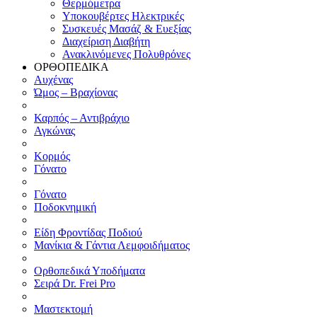
Θερμόμετρα
Υποκουβέρτες Ηλεκτρικές
Συσκευές Μασάζ & Ευεξίας
Διαχείριση Διαβήτη
Ανακλινόμενες Πολυθρόνες
ΟΡΘΟΠΕΔΙΚΑ
Αυχένας
Ώμος – Βραχίονας
Καρπός – Αντιβράχιο
Αγκώνας
Κορμός
Γόνατο
Γόνατο
Ποδοκνημική
Είδη Φροντίδας Ποδιού
Μανίκια & Γάντια Λεμφοιδήματος
Ορθοπεδικά Υποδήματα
Σειρά Dr. Frei Pro
Μαστεκτομή