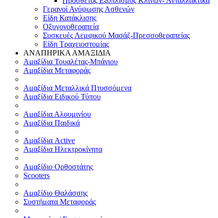
Πρόσθετος Εξοπλισμός Κλινών- Ανταλλακτικά
Γερανοί Ανύψωσης Ασθενών
Είδη Κατάκλισης
Οξυγονοθεραπεία
Συσκευές Λεμφικού Μασάζ-Πρεσσοθεραπείας
Είδη Τραχειοστομίας
ΑΝΑΠΗΡΙΚΑ ΑΜΑΞΙΔΙΑ
Αμαξίδια Τουαλέτας-Μπάνιου
Αμαξίδια Μεταφοράς
Αμαξίδια Μεταλλικά Πτυσσόμενα
Αμαξίδια Ειδικού Τύπου
Αμαξίδια Αλουμινίου
Αμαξίδια Παιδικά
Αμαξίδια Active
Αμαξίδια Ηλεκτροκίνητα
Αμαξίδιο Ορθοστάτης
Scooters
Αμαξίδιο Θαλάσσης
Συστήματα Μεταφοράς