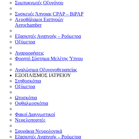
Συμπυκνωτές Οξυγόνου
Συσκευές Άπνοιας CPAP – BiPAP
Αεροθάλαμοι Εισπνοών
Aerochamber
Εξασκητές Αναπνοής – Ροόμετρα
Οξύμετρα
Αναρροφήσεις
Φορητό Σύστημα Μελέτης Ύπνου
Αναλώσιμα Οξυγονοθεραπείας
ΕΞΟΠΛΙΣΜΟΣ ΙΑΤΡΕΙΟΥ
Στηθοσκόπια
Οξύμετρα
Ωτοσκόπια
Οφθαλμοσκόπια
Φακοί Διαγνωστικοί
Νεφελοποιητές
Σφυράκια Νευρολογικά
Εξασκητές Αναπνοής – Ροόμετρα