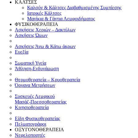
ΚΑΛΤΣΕΣ
Καλσόν & Κάλτσες Διαβαθμισμένης Συμπίεσης
Ιατρικές Κάλτσες
Μανίκια & Γάντια Λεμφοιδήματος
ΦΥΣΙΚΟΘΕΡΑΠΕΙΑ
Ασκήσεις Χεριών – Δακτύλων
Ασκήσεις Ώμων
Ασκήσεις Άνω & Κάτω άκρων
Ευεξία
Σωματική Υγεία
Άθληση-Ενδυνάμωση
Θερμοθεραπεία – Κρυοθεραπεία
Όργανα Μετρήσεων
Συσκευές Λεμφικού
Μασάζ-Πρεσσοθεραπείας
Κινησιοθεραπεία
Είδη Φυσικοθεραπείας
Πελματογράφοι
ΟΞΥΓΟΝΟΘΕΡΑΠΕΙΑ
Νεφελοποιητές