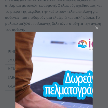
απλή, και με εύκολη εφαρμογή. Ο ελαφρύς σχεδιασμός και
το μικρό της μέγεθος την καθιστούν τέλεια επιλογή για
ασθενείς που επιθυμούν μια ελαφριά και απλή μάσκα. Το
μαλακό μαξιλάρι σιλικόνης βελτιώνει αισθητά την άνεση
του ασθενή.
ΡΙΝΙΚΗ Ν5
SMALL Ν5-S
MEDIUM Ν5-M
LARGE Ν5-L
X-LARGE Ν5-XL