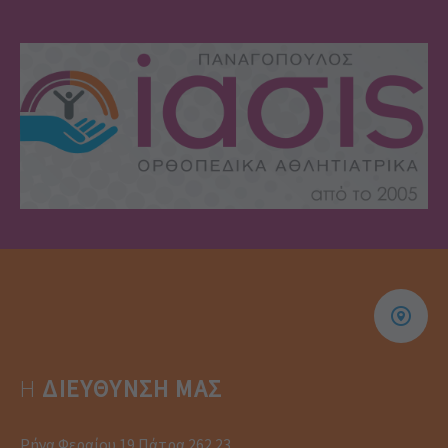
Η
ΔΙΕΎΘΥΝΣΗ ΜΑΣ
Ρήγα Φεραίου 19 Πάτρα 262 23