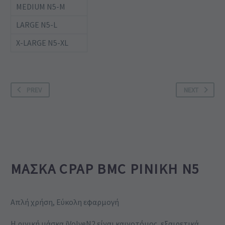
MEDIUM Ν5-M
LARGE Ν5-L
X-LARGE Ν5-XL
PREV
NEXT
ΜΆΣΚΑ CPAP BMC ΡΙΝΙΚΉ Ν5
Απλή χρήση, Εύκολη εφαρμογή
Η ρινική μάσκα iVolveN2 είναι καινοτόμος, εξαιρετικά