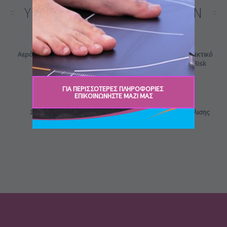
YOU MAY BE INTERESTED IN
Αερόστρωμα Κατάκλισης
Αερόστρωμα Ανταλλακτικό
Medium Risk
Κυψελωτό Medium Risk
ΓΙΑ ΠΕΡΙΣΣΟΤΕΡΕΣ ΠΛΗΡΟΦΟΡΙΕΣ ​
ΕΠΙΚΟΙΝΩΝΉΣΤΕ ΜΑΖΊ ΜΑΣ
Στρώμα Αφρολέξ
Αερόστρωμα Κατάκλισης
Μονόσπαστο
High Risk