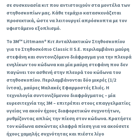
σε συσκευασία κιτ που αντιστοιχούν στα μοντέλα των
στηθοσκοπίων μας. Κάθε τεμάχιο κατασκευάζεται
προσεκτικά, ώστε να λειτουργεί απρόσκοπτα με τον
υφιστάμενο εξοπλισμό.
Το 3M™ Littmann® Κιτ Ανταλλακτικών Στηθοσκοπίου
για το Στηθοσκόπιο Classic II S.E. περιλαμβάνει μαύρη
στεφάνη και συντονιζόμενο διάφραγμα για την πλευρά
ενηλίκων του κώδωνα και μία μαύρη στεφάνη που δεν
παγώνει τον ασθενή στην πλευρά του κώδωνα του
στηθοσκοπίου. Περιλαμβάνονται δύο μικρές (1/2
ίντσα), μαύρες Μαλακές Εφαρμοστές Ελιές. Η
τεχνολογία συντονιζόμενου διαφράγματος – μία
ευρεσιτεχνία της 3M – επιτρέπει στους επαγγελματίες
υγείας να ακούν ήχους διαφορετικών συχνοτήτων,
ρυθμίζοντας απλώς την πίεση στον κώδωνα. Κρατήστε
τον κώδωνα ασκώντας ελαφρά πίεση για να ακούσετε
ήχους χαμηλής συχνότητας και πιέστε λίγο