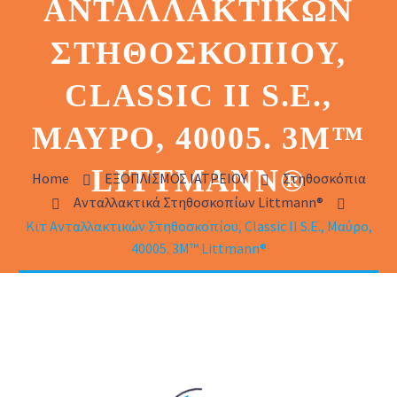
ΑΝΤΑΛΛΑΚΤΙΚΏΝ
ΣΤΗΘΟΣΚΟΠΊΟΥ,
CLASSIC II S.E.,
ΜΑΎΡΟ, 40005. 3M™
LITTMANN®
Home
ΕΞΟΠΛΙΣΜΟΣ ΙΑΤΡΕΙΟΥ
Στηθοσκόπια
Ανταλλακτικά Στηθοσκοπίων Littmann®
Κιτ Ανταλλακτικών Στηθοσκοπίου, Classic II S.E., Μαύρο,
40005. 3M™ Littmann®