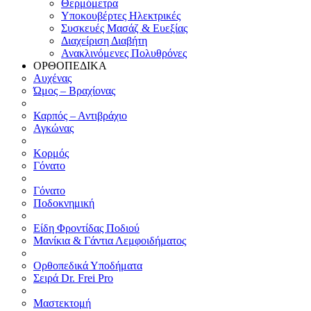
Θερμόμετρα
Υποκουβέρτες Ηλεκτρικές
Συσκευές Μασάζ & Ευεξίας
Διαχείριση Διαβήτη
Ανακλινόμενες Πολυθρόνες
ΟΡΘΟΠΕΔΙΚΑ
Αυχένας
Ώμος – Βραχίονας
Καρπός – Αντιβράχιο
Αγκώνας
Κορμός
Γόνατο
Γόνατο
Ποδοκνημική
Είδη Φροντίδας Ποδιού
Μανίκια & Γάντια Λεμφοιδήματος
Ορθοπεδικά Υποδήματα
Σειρά Dr. Frei Pro
Μαστεκτομή