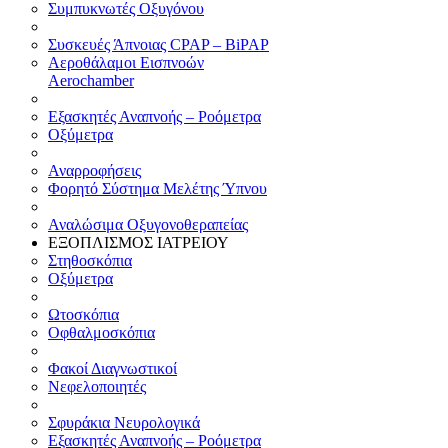
Συμπυκνωτές Οξυγόνου
Συσκευές Άπνοιας CPAP – BiPAP
Αεροθάλαμοι Εισπνοών
Aerochamber
Εξασκητές Αναπνοής – Ροόμετρα
Οξύμετρα
Αναρροφήσεις
Φορητό Σύστημα Μελέτης Ύπνου
Αναλώσιμα Οξυγονοθεραπείας
ΕΞΟΠΛΙΣΜΟΣ ΙΑΤΡΕΙΟΥ
Στηθοσκόπια
Οξύμετρα
Ωτοσκόπια
Οφθαλμοσκόπια
Φακοί Διαγνωστικοί
Νεφελοποιητές
Σφυράκια Νευρολογικά
Εξασκητές Αναπνοής – Ροόμετρα