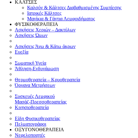
ΚΑΛΤΣΕΣ
Καλσόν & Κάλτσες Διαβαθμισμένης Συμπίεσης
Ιατρικές Κάλτσες
Μανίκια & Γάντια Λεμφοιδήματος
ΦΥΣΙΚΟΘΕΡΑΠΕΙΑ
Ασκήσεις Χεριών – Δακτύλων
Ασκήσεις Ώμων
Ασκήσεις Άνω & Κάτω άκρων
Ευεξία
Σωματική Υγεία
Άθληση-Ενδυνάμωση
Θερμοθεραπεία – Κρυοθεραπεία
Όργανα Μετρήσεων
Συσκευές Λεμφικού
Μασάζ-Πρεσσοθεραπείας
Κινησιοθεραπεία
Είδη Φυσικοθεραπείας
Πελματογράφοι
ΟΞΥΓΟΝΟΘΕΡΑΠΕΙΑ
Νεφελοποιητές