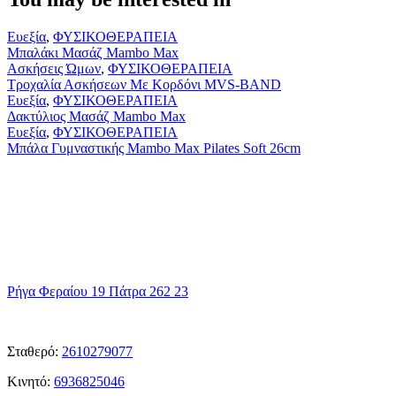
Μπαλάκι
Ευεξία
,
ΦΥΣΙΚΟΘΕΡΑΠΕΙΑ
Μασάζ
Μπαλάκι Μασάζ Mambo Max
Mambo
Τροχαλία
Ασκήσεις Ώμων
,
ΦΥΣΙΚΟΘΕΡΑΠΕΙΑ
Max
Ασκήσεων
Τροχαλία Ασκήσεων Με Κορδόνι MVS-BAND
Με
Δακτύλιος
Ευεξία
,
ΦΥΣΙΚΟΘΕΡΑΠΕΙΑ
Κορδόνι
Μασάζ
Δακτύλιος Μασάζ Mambo Max
MVS-
Mambo
Μπάλα
Ευεξία
,
ΦΥΣΙΚΟΘΕΡΑΠΕΙΑ
BAND
Max
Γυμναστικής
Μπάλα Γυμναστικής Mambo Max Pilates Soft 26cm
Mambo
Max
Pilates
Soft
26cm
η
Διεύθυνση μας
Ρήγα Φεραίου 19 Πάτρα 262 23
ΤΑ
Τηλεφωνα μας
Σταθερό:
2610279077
Κινητό:
6936825046