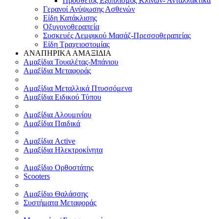
Πρόσθετος Εξοπλισμός Κλινών- Ανταλλακτικά
Γερανοί Ανύψωσης Ασθενών
Είδη Κατάκλισης
Οξυγονοθεραπεία
Συσκευές Λεμφικού Μασάζ-Πρεσσοθεραπείας
Είδη Τραχειοστομίας
ΑΝΑΠΗΡΙΚΑ ΑΜΑΞΙΔΙΑ
Αμαξίδια Τουαλέτας-Μπάνιου
Αμαξίδια Μεταφοράς
Αμαξίδια Μεταλλικά Πτυσσόμενα
Αμαξίδια Ειδικού Τύπου
Αμαξίδια Αλουμινίου
Αμαξίδια Παιδικά
Αμαξίδια Active
Αμαξίδια Ηλεκτροκίνητα
Αμαξίδιο Ορθοστάτης
Scooters
Αμαξίδιο Θαλάσσης
Συστήματα Μεταφοράς