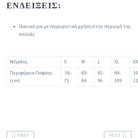
ΕΝΔΕΊΞΕΙΣ:
Ιδανική για μετεγχειρητική χρήση στην περιοχή της
κοιλιάς
Μέγεθος
S
M
L
XL
XX
Περιφέρεια Οσφύος
56-
69-
81-
94-
10
(cm)
71
84
96
109
12
PREV
NEXT