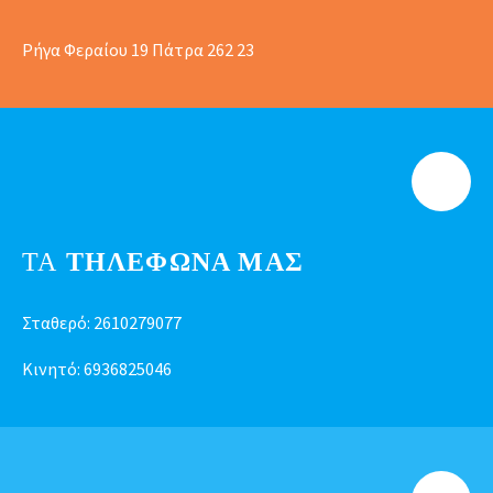
Ρήγα Φεραίου 19 Πάτρα 262 23
ΤΑ
ΤΗΛΕΦΩΝΑ ΜΑΣ
Σταθερό:
2610279077
Κινητό:
6936825046