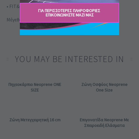
• FIT&GO lacing system
ΓΙΑ ΠΕΡΙΣΣΟΤΕΡΕΣ ΠΛΗΡΟΦΟΡΙΕΣ ​
ΕΠΙΚΟΙΝΩΝΉΣΤΕ ΜΑΖΊ ΜΑΣ
Μέγεθος: ONE SIZE
YOU MAY BE INTERESTED IN
Πηχεοκάρπιο Neoprene ONE
Ζώνη Οσφύος Neoprene
SIZE
One Size
Ζώνη Μετεγχειρητική 16 cm
Επιγονατίδα Neoprene Με
Σπειροειδή Ελάσματα