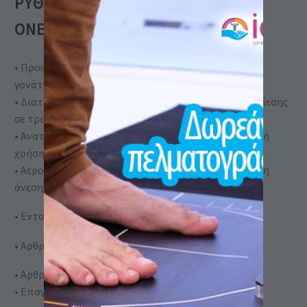
ΡΥΘΜΙΖΌΜΕΝΗ FIT&GO DR.FREI
ONE-SIZE – FG658
• Προσφέρει αξιόπιστη στήριξη και προστασία του
γονάτου κατά τη δραστηριότητα
• Διατήρηση θερμότητας και μείωση κινδύνου συμπίεσης
σε τραυματισμούς
• Ανατομικός σχεδιασμός κατάλληλος για καθημερινή
χρήση
• Αεροδιαπερατό ύφασμα που εξασφαλίζει πρόσθετη
άνεση
• Εντατική σταθεροποίηση γονάτου
• Αρθροπάθεια
• Αρθρίτιδα
• Επαγγελματικός Αθλητισμός