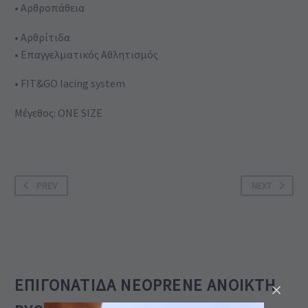
• Αρθροπάθεια
• Αρθρίτιδα
• Επαγγελματικός Αθλητισμός
• FIT&GO lacing system
Μέγεθος: ONE SIZE
PREV
NEXT
ΕΠΙΓΟΝΑΤΊΔΑ NEOPRENE ΑΝΟΙΚΤΉ