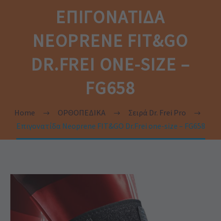
ΕΠΙΓΟΝΑΤΊΔΑ
NEOPRENE FIT&GO
DR.FREI ONE-SIZE –
FG658
Home
ΟΡΘΟΠΕΔΙΚΑ
Σειρά Dr. Frei Pro
Επιγονατίδα Neoprene FIT&GO Dr.Frei one-size – FG658