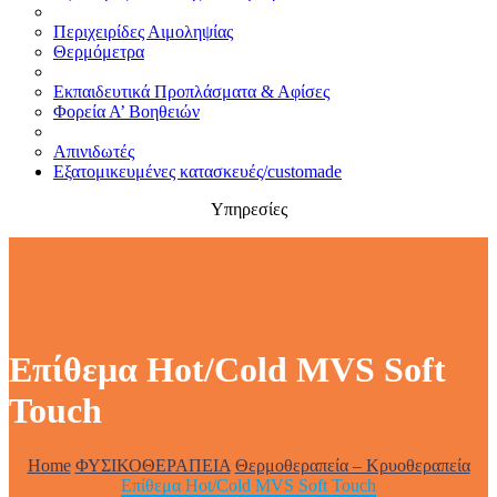
Περιχειρίδες Αιμοληψίας
Θερμόμετρα
Εκπαιδευτικά Προπλάσματα & Αφίσες
Φορεία Α’ Βοηθειών
Απινιδωτές
Εξατομικευμένες κατασκευές/customade
Υπηρεσίες
Επίθεμα Hot/Cold MVS Soft
Touch
Home
ΦΥΣΙΚΟΘΕΡΑΠΕΙΑ
Θερμοθεραπεία – Κρυοθεραπεία
Επίθεμα Hot/Cold MVS Soft Touch