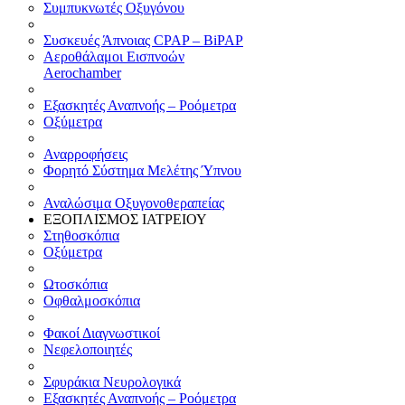
Συμπυκνωτές Οξυγόνου
Συσκευές Άπνοιας CPAP – BiPAP
Αεροθάλαμοι Εισπνοών
Aerochamber
Εξασκητές Αναπνοής – Ροόμετρα
Οξύμετρα
Αναρροφήσεις
Φορητό Σύστημα Μελέτης Ύπνου
Αναλώσιμα Οξυγονοθεραπείας
ΕΞΟΠΛΙΣΜΟΣ ΙΑΤΡΕΙΟΥ
Στηθοσκόπια
Οξύμετρα
Ωτοσκόπια
Οφθαλμοσκόπια
Φακοί Διαγνωστικοί
Νεφελοποιητές
Σφυράκια Νευρολογικά
Εξασκητές Αναπνοής – Ροόμετρα