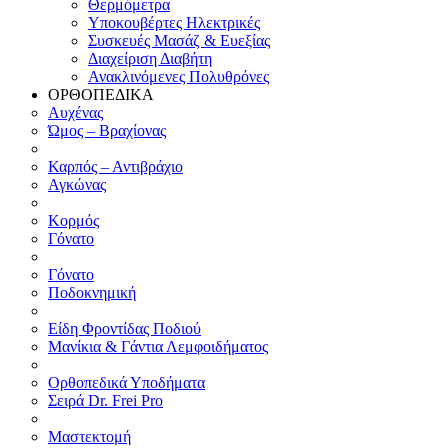
Θερμόμετρα
Υποκουβέρτες Ηλεκτρικές
Συσκευές Μασάζ & Ευεξίας
Διαχείριση Διαβήτη
Ανακλινόμενες Πολυθρόνες
ΟΡΘΟΠΕΔΙΚΑ
Αυχένας
Ώμος – Βραχίονας
Καρπός – Αντιβράχιο
Αγκώνας
Κορμός
Γόνατο
Γόνατο
Ποδοκνημική
Είδη Φροντίδας Ποδιού
Μανίκια & Γάντια Λεμφοιδήματος
Ορθοπεδικά Υποδήματα
Σειρά Dr. Frei Pro
Μαστεκτομή