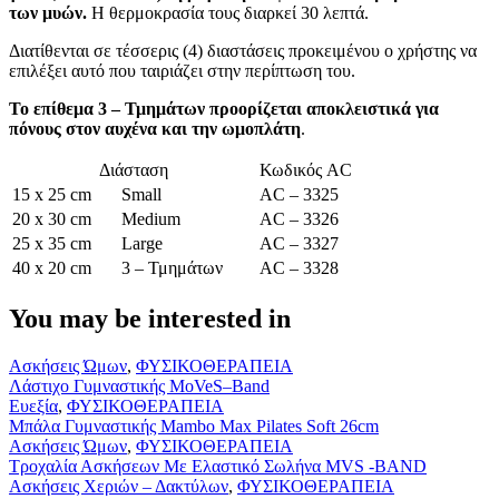
των μυών.
Η θερμοκρασία τους διαρκεί 30 λεπτά.
Διατίθενται σε τέσσερις (4) διαστάσεις προκειμένου ο χρήστης να
επιλέξει αυτό που ταιριάζει στην περίπτωση του.
Το επίθεμα 3 – Τμημάτων προορίζεται αποκλειστικά για
πόνους στον αυχένα και την ωμοπλάτη
.
Διάσταση
Κωδικός AC
15 x 25 cm
Small
AC – 3325
20 x 30 cm
Medium
AC – 3326
25 x 35 cm
Large
AC – 3327
40 x 20 cm
3 – Τμημάτων
AC – 3328
You may be interested in
Λάστιχο
Ασκήσεις Ώμων
,
ΦΥΣΙΚΟΘΕΡΑΠΕΙΑ
Γυμναστικής
Λάστιχο Γυμναστικής MoVeS–Band
MoVeS–
Μπάλα
Ευεξία
,
ΦΥΣΙΚΟΘΕΡΑΠΕΙΑ
Band
Γυμναστικής
Μπάλα Γυμναστικής Mambo Max Pilates Soft 26cm
Mambo
Τροχαλία
Ασκήσεις Ώμων
,
ΦΥΣΙΚΟΘΕΡΑΠΕΙΑ
Max
Ασκήσεων
Τροχαλία Ασκήσεων Με Ελαστικό Σωλήνα MVS -BAND
Pilates
Με
Εύπλαστο
Ασκήσεις Χεριών – Δακτύλων
,
ΦΥΣΙΚΟΘΕΡΑΠΕΙΑ