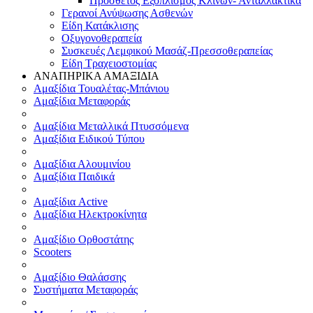
Πρόσθετος Εξοπλισμός Κλινών- Ανταλλακτικά
Γερανοί Ανύψωσης Ασθενών
Είδη Κατάκλισης
Οξυγονοθεραπεία
Συσκευές Λεμφικού Μασάζ-Πρεσσοθεραπείας
Είδη Τραχειοστομίας
ΑΝΑΠΗΡΙΚΑ ΑΜΑΞΙΔΙΑ
Αμαξίδια Τουαλέτας-Μπάνιου
Αμαξίδια Μεταφοράς
Αμαξίδια Μεταλλικά Πτυσσόμενα
Αμαξίδια Ειδικού Τύπου
Αμαξίδια Αλουμινίου
Αμαξίδια Παιδικά
Αμαξίδια Active
Αμαξίδια Ηλεκτροκίνητα
Αμαξίδιο Ορθοστάτης
Scooters
Αμαξίδιο Θαλάσσης
Συστήματα Μεταφοράς