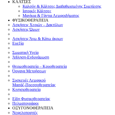
ΚΑΛΤΣΕΣ
Καλσόν & Κάλτσες Διαβαθμισμένης Συμπίεσης
Ιατρικές Κάλτσες
Μανίκια & Γάντια Λεμφοιδήματος
ΦΥΣΙΚΟΘΕΡΑΠΕΙΑ
Ασκήσεις Χεριών – Δακτύλων
Ασκήσεις Ώμων
Ασκήσεις Άνω & Κάτω άκρων
Ευεξία
Σωματική Υγεία
Άθληση-Ενδυνάμωση
Θερμοθεραπεία – Κρυοθεραπεία
Όργανα Μετρήσεων
Συσκευές Λεμφικού
Μασάζ-Πρεσσοθεραπείας
Κινησιοθεραπεία
Είδη Φυσικοθεραπείας
Πελματογράφοι
ΟΞΥΓΟΝΟΘΕΡΑΠΕΙΑ
Νεφελοποιητές