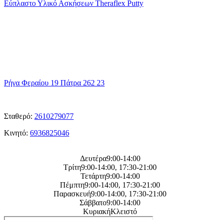
Soft
Ελαστικό
Υλικό
Εύπλαστο Υλικό Ασκήσεων Theraflex Putty
26cm
Σωλήνα
Ασκήσεων
MVS
Theraflex
-
Putty
BAND
η
Διεύθυνση μας
Ρήγα Φεραίου 19 Πάτρα 262 23
ΤΑ
Τηλεφωνα μας
Σταθερό:
2610279077
Κινητό:
6936825046
Η
ωρες λειτουργείας μας
Δευτέρα9:00-14:00
Τρίτη9:00-14:00, 17:30-21:00
Τετάρτη9:00-14:00
Πέμπτη9:00-14:00, 17:30-21:00
Παρασκευή9:00-14:00, 17:30-21:00
Σάββατο9:00-14:00
ΚυριακήΚλειστό