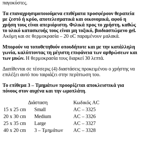
παγοκύστες.
Τα επαναχρησιμοποιούμενα επιθέματα προσφέρουν θεραπεία
με ζεστό ή κρύο, αποτελεσματικά και οικονομικά, αφού η
χρήση τους είναι απεριόριστη.
Φιλικά προς το χρήστη, καθώς
το υλικό κατασκευής τους είναι μη τοξικό, βιοδιασπώμενο gel.
Ακόμη και σε θερμοκρασία – 20 oC παραμένουν μαλακά.
Μπορούν να τοποθετηθούν οπουδήποτε και με την κατάλληλη
γωνία, καλύπτοντας τη μέγιστη επιφάνεια των αρθρώσεων και
των μυών.
Η θερμοκρασία τους διαρκεί 30 λεπτά.
Διατίθενται σε τέσσερις (4) διαστάσεις προκειμένου ο χρήστης να
επιλέξει αυτό που ταιριάζει στην περίπτωση του.
Το επίθεμα 3 – Τμημάτων προορίζεται αποκλειστικά για
πόνους στον αυχένα και την ωμοπλάτη
.
Διάσταση
Κωδικός AC
15 x 25 cm
Small
AC – 3325
20 x 30 cm
Medium
AC – 3326
25 x 35 cm
Large
AC – 3327
40 x 20 cm
3 – Τμημάτων
AC – 3328