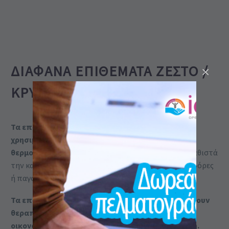
ΔΙΆΦΑΝΑ ΕΠΊΘΕΜΑΤΑ ΖΕΣΤΌ /
ΚΡΎΟ MSD CLASSIC
Τα επιθέματα ζεστά / κρύα Classic της MVS
χρησιμοποιούνται για κρυοθεραπεία και
θερμοθεραπεία.
Αυτή η διπλή εφαρμογή τους τα καθιστά
την καλύτερη επιλογή σε σχέση με τις απλές θερμοφόρες
ή παγοκύστες.
Τα επαναχρησιμοποιούμενα επιθέματα προσφέρουν
θεραπεία με ζεστό ή κρύο, αποτελεσματικά και
οικονομικά, αφού η χρήση τους είναι απεριόριστη.