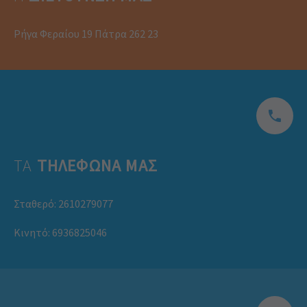
Ρήγα Φεραίου 19 Πάτρα 262 23
ΤΑ
ΤΗΛΕΦΩΝΑ ΜΑΣ
Σταθερό:
2610279077
Κινητό:
6936825046