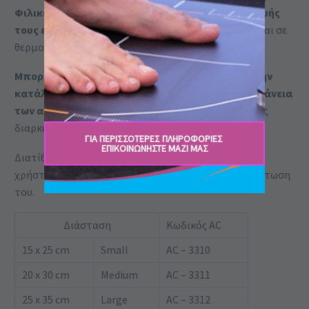
Φιλικά προς το χρήστη, καθώς το υλικό κατασκευής
τους είναι μη τοξικό, βιοδιασπώμενο gel.
Ακόμη και σε
θερμοκρασία – 20 oC παραμένουν μαλακά.
Μπορούν να τοποθετηθούν οπουδήποτε και με την
κατάλληλη γωνία, καλύπτοντας τη μέγιστη επιφάνεια
των αρθρώσεων και των μυών.
Η θερμοκρασία τους
διαρκεί 30 λεπτά.
ΓΙΑ ΠΕΡΙΣΣΟΤΕΡΕΣ ΠΛΗΡΟΦΟΡΙΕΣ ​
ΕΠΙΚΟΙΝΩΝΉΣΤΕ ΜΑΖΊ ΜΑΣ
Διατίθενται σε τρεις (3) διαστάσεις προκειμένου ο
χρήστης να επιλέξει αυτό που ταιριάζει στην περίπτωση
του.
Διάσταση
Κωδικός AC
15 x 25 cm
Small
AC – 3310
20 x 30 cm
Medium
AC – 3311
25 x 35 cm
Large
AC – 3312