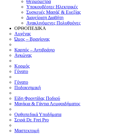
Θερμόμετρα
Υποκουβέρτες Ηλεκτρικές
Συσκευές Μασάζ & Ευεξίας
Διαχείριση Διαβήτη
Ανακλινόμενες Πολυθρόνες
ΟΡΘΟΠΕΔΙΚΑ
Αυχένας
Ώμος – Βραχίονας
Καρπός – Αντιβράχιο
Αγκώνας
Κορμός
Γόνατο
Γόνατο
Ποδοκνημική
Είδη Φροντίδας Ποδιού
Μανίκια & Γάντια Λεμφοιδήματος
Ορθοπεδικά Υποδήματα
Σειρά Dr. Frei Pro
Μαστεκτομή