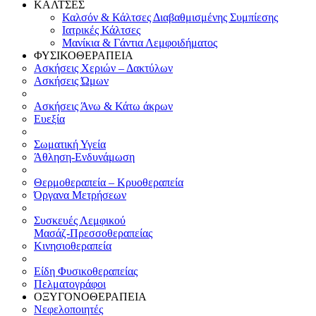
ΚΑΛΤΣΕΣ
Καλσόν & Κάλτσες Διαβαθμισμένης Συμπίεσης
Ιατρικές Κάλτσες
Μανίκια & Γάντια Λεμφοιδήματος
ΦΥΣΙΚΟΘΕΡΑΠΕΙΑ
Ασκήσεις Χεριών – Δακτύλων
Ασκήσεις Ώμων
Ασκήσεις Άνω & Κάτω άκρων
Ευεξία
Σωματική Υγεία
Άθληση-Ενδυνάμωση
Θερμοθεραπεία – Κρυοθεραπεία
Όργανα Μετρήσεων
Συσκευές Λεμφικού
Μασάζ-Πρεσσοθεραπείας
Κινησιοθεραπεία
Είδη Φυσικοθεραπείας
Πελματογράφοι
ΟΞΥΓΟΝΟΘΕΡΑΠΕΙΑ
Νεφελοποιητές