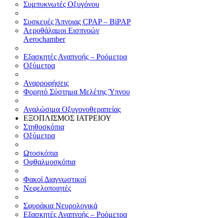
Συμπυκνωτές Οξυγόνου
Συσκευές Άπνοιας CPAP – BiPAP
Αεροθάλαμοι Εισπνοών
Aerochamber
Εξασκητές Αναπνοής – Ροόμετρα
Οξύμετρα
Αναρροφήσεις
Φορητό Σύστημα Μελέτης Ύπνου
Αναλώσιμα Οξυγονοθεραπείας
ΕΞΟΠΛΙΣΜΟΣ ΙΑΤΡΕΙΟΥ
Στηθοσκόπια
Οξύμετρα
Ωτοσκόπια
Οφθαλμοσκόπια
Φακοί Διαγνωστικοί
Νεφελοποιητές
Σφυράκια Νευρολογικά
Εξασκητές Αναπνοής – Ροόμετρα