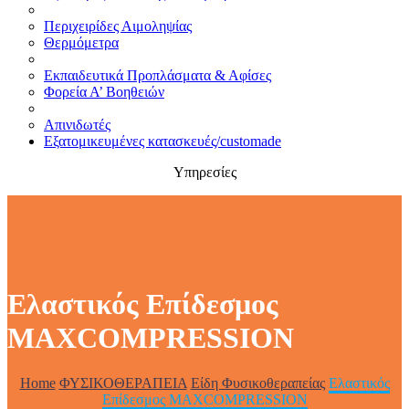
Περιχειρίδες Αιμοληψίας
Θερμόμετρα
Εκπαιδευτικά Προπλάσματα & Αφίσες
Φορεία Α’ Βοηθειών
Απινιδωτές
Εξατομικευμένες κατασκευές/customade
Υπηρεσίες
Ελαστικός Επίδεσμος
ΜΑΧCOMPRESSION
Home
ΦΥΣΙΚΟΘΕΡΑΠΕΙΑ
Είδη Φυσικοθεραπείας
Ελαστικός
Επίδεσμος ΜΑΧCOMPRESSION