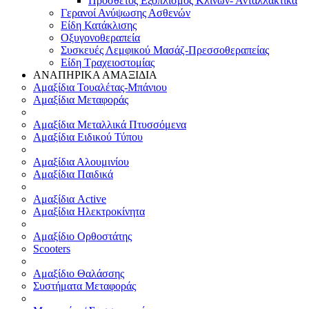
Πρόσθετος Εξοπλισμός Κλινών- Ανταλλακτικά
Γερανοί Ανύψωσης Ασθενών
Είδη Κατάκλισης
Οξυγονοθεραπεία
Συσκευές Λεμφικού Μασάζ-Πρεσσοθεραπείας
Είδη Τραχειοστομίας
ΑΝΑΠΗΡΙΚΑ ΑΜΑΞΙΔΙΑ
Αμαξίδια Τουαλέτας-Μπάνιου
Αμαξίδια Μεταφοράς
Αμαξίδια Μεταλλικά Πτυσσόμενα
Αμαξίδια Ειδικού Τύπου
Αμαξίδια Αλουμινίου
Αμαξίδια Παιδικά
Αμαξίδια Active
Αμαξίδια Ηλεκτροκίνητα
Αμαξίδιο Ορθοστάτης
Scooters
Αμαξίδιο Θαλάσσης
Συστήματα Μεταφοράς