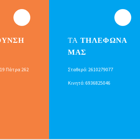
ΘΥΝΣΗ
ΤΑ
ΤΗΛΕΦΩΝΑ
ΜΑΣ
 19 Πάτρα 262
Σταθερό:
2610279077
Κινητό:
6936825046