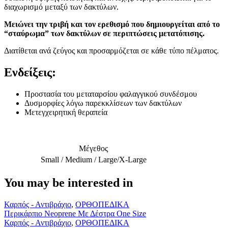
διαχωρισμό μεταξύ των δακτύλων.
Μειώνει την τριβή και τον ερεθισμό που δημιουργείται από το
“σταύρωμα” των δακτύλων σε περιπτώσεις μετατόπισης.
Διατίθεται ανά ζεύγος και προσαρμόζεται σε κάθε τύπο πέλματος.
Ενδείξεις:
Προστασία του μεταταρσίου φαλαγγικού συνδέσμου
Δυσμορφίες λόγω παρεκκλίσεων των δακτύλων
Μετεγχειρητική θεραπεία
Μέγεθος
Small / Medium / Large/X-Large
You may be interested in
Περικάρπιο
Καρπός - Αντιβράχιο
,
ΟΡΘΟΠΕΔΙΚΑ
Neoprene
Περικάρπιο Neoprene Με Δέστρα One Size
Με
Νάρθηκας
Καρπός - Αντιβράχιο
,
ΟΡΘΟΠΕΔΙΚΑ