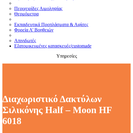
Περιχειρίδες Αιμοληψίας
Θερμόμετρα
Εκπαιδευτικά Προπλάσματα & Αφίσες
Φορεία Α’ Βοηθειών
Απινιδωτές
Εξατομικευμένες κατασκευές/customade
Υπηρεσίες
Διαχωριστικό Δακτύλων
Σιλικόνης Half – Moon HF
6018