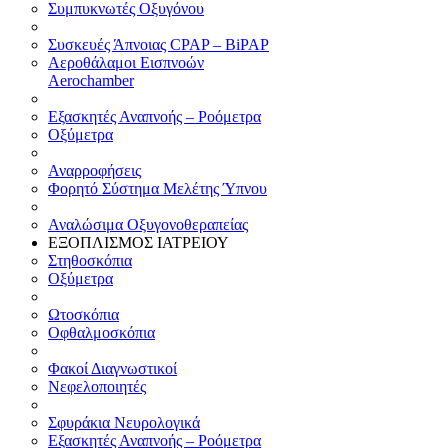
Συμπυκνωτές Οξυγόνου
Συσκευές Άπνοιας CPAP – BiPAP
Αεροθάλαμοι Εισπνοών
Aerochamber
Εξασκητές Αναπνοής – Ροόμετρα
Οξύμετρα
Αναρροφήσεις
Φορητό Σύστημα Μελέτης Ύπνου
Αναλώσιμα Οξυγονοθεραπείας
ΕΞΟΠΛΙΣΜΟΣ ΙΑΤΡΕΙΟΥ
Στηθοσκόπια
Οξύμετρα
Ωτοσκόπια
Οφθαλμοσκόπια
Φακοί Διαγνωστικοί
Νεφελοποιητές
Σφυράκια Νευρολογικά
Εξασκητές Αναπνοής – Ροόμετρα