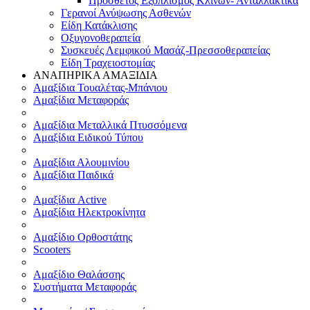
Πρόσθετος Εξοπλισμός Κλινών- Ανταλλακτικά
Γερανοί Ανύψωσης Ασθενών
Είδη Κατάκλισης
Οξυγονοθεραπεία
Συσκευές Λεμφικού Μασάζ-Πρεσσοθεραπείας
Είδη Τραχειοστομίας
ΑΝΑΠΗΡΙΚΑ ΑΜΑΞΙΔΙΑ
Αμαξίδια Τουαλέτας-Μπάνιου
Αμαξίδια Μεταφοράς
Αμαξίδια Μεταλλικά Πτυσσόμενα
Αμαξίδια Ειδικού Τύπου
Αμαξίδια Αλουμινίου
Αμαξίδια Παιδικά
Αμαξίδια Active
Αμαξίδια Ηλεκτροκίνητα
Αμαξίδιο Ορθοστάτης
Scooters
Αμαξίδιο Θαλάσσης
Συστήματα Μεταφοράς