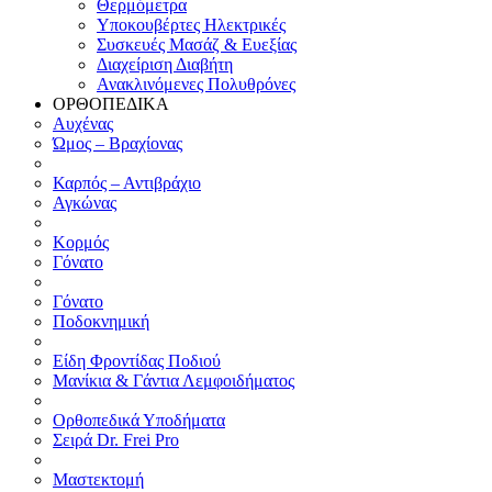
Θερμόμετρα
Υποκουβέρτες Ηλεκτρικές
Συσκευές Μασάζ & Ευεξίας
Διαχείριση Διαβήτη
Ανακλινόμενες Πολυθρόνες
ΟΡΘΟΠΕΔΙΚΑ
Αυχένας
Ώμος – Βραχίονας
Καρπός – Αντιβράχιο
Αγκώνας
Κορμός
Γόνατο
Γόνατο
Ποδοκνημική
Είδη Φροντίδας Ποδιού
Μανίκια & Γάντια Λεμφοιδήματος
Ορθοπεδικά Υποδήματα
Σειρά Dr. Frei Pro
Μαστεκτομή