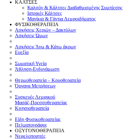
ΚΑΛΤΣΕΣ
Καλσόν & Κάλτσες Διαβαθμισμένης Συμπίεσης
Ιατρικές Κάλτσες
Μανίκια & Γάντια Λεμφοιδήματος
ΦΥΣΙΚΟΘΕΡΑΠΕΙΑ
Ασκήσεις Χεριών – Δακτύλων
Ασκήσεις Ώμων
Ασκήσεις Άνω & Κάτω άκρων
Ευεξία
Σωματική Υγεία
Άθληση-Ενδυνάμωση
Θερμοθεραπεία – Κρυοθεραπεία
Όργανα Μετρήσεων
Συσκευές Λεμφικού
Μασάζ-Πρεσσοθεραπείας
Κινησιοθεραπεία
Είδη Φυσικοθεραπείας
Πελματογράφοι
ΟΞΥΓΟΝΟΘΕΡΑΠΕΙΑ
Νεφελοποιητές