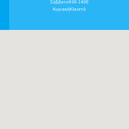
Σάββατο9:00-14:00
ΚυριακήΚλειστό