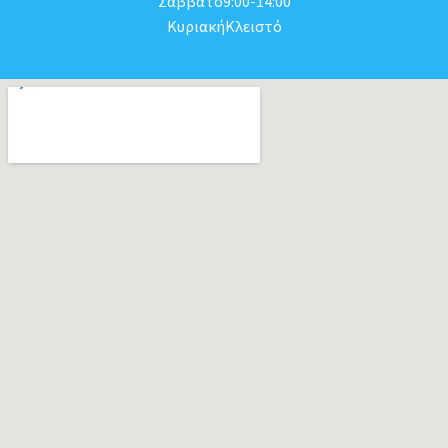
Σάββατο9:00-14:00
ΚυριακήΚλειστό