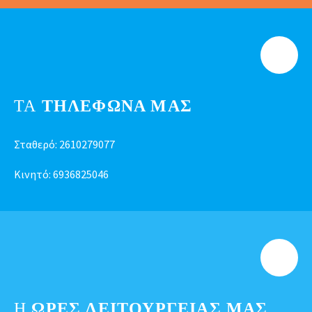
ΤΑ
ΤΗΛΕΦΩΝΑ ΜΑΣ
Σταθερό:
2610279077
Κινητό:
6936825046
Η
ΩΡΕΣ ΛΕΙΤΟΥΡΓΕΊΑΣ ΜΑΣ