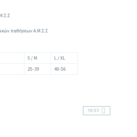
Μ.Σ.Σ
ικών παθήσεων Α.Μ.Σ.Σ
S / Μ
L / XL
25-39
40-56
NEXT