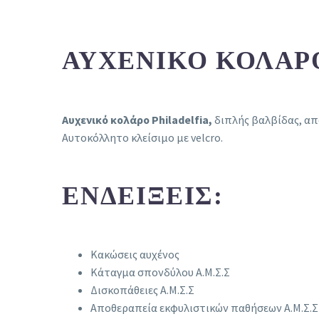
ΑΥΧΕΝΙΚΌ ΚΟΛΆΡΟ
Αυχενικό κολάρο Philadelfia,
διπλής βαλβίδας, απ
Αυτοκόλλητο κλείσιμο με velcro.
ΕΝΔΕΊΞΕΙΣ:
Κακώσεις αυχένος
Κάταγμα σπονδύλου Α.Μ.Σ.Σ
Δισκοπάθειες Α.Μ.Σ.Σ
Αποθεραπεία εκφυλιστικών παθήσεων Α.Μ.Σ.Σ