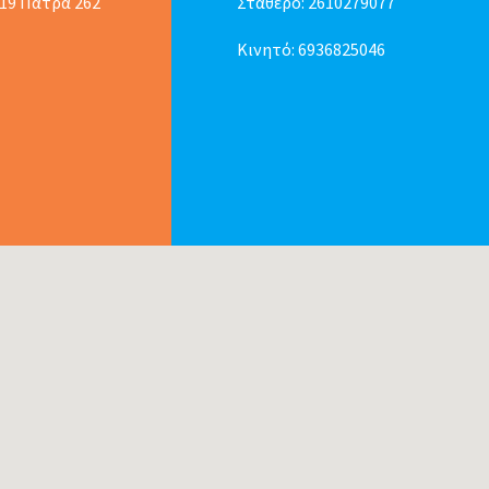
 19 Πάτρα 262
Σταθερό:
2610279077
Κινητό:
6936825046