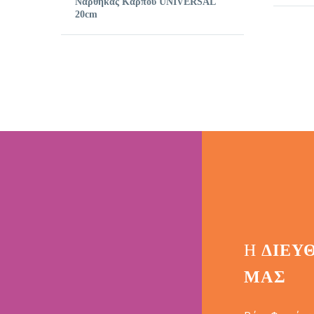
Νάρθηκας Καρπού UNIVERSAL
20cm
Η
ΔΙΕΎ
ΜΑΣ