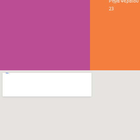
Ρήγα Φεραίου
23