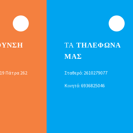
ΘΥΝΣΗ
ΤΑ
ΤΗΛΕΦΩΝΑ
ΜΑΣ
 19 Πάτρα 262
Σταθερό:
2610279077
Κινητό:
6936825046