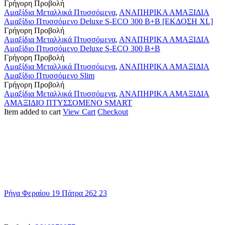
Αμαξίδιο
Γρήγορη Προβολή
Πτυσσόμενο
Αμαξίδια Μεταλλικά Πτυσσόμενα
,
ΑΝΑΠΗΡΙΚΑ ΑΜΑΞΙΔΙΑ
Deluxe
Αμαξίδιο Πτυσσόμενο Deluxe S-ECO 300 B+B [ΕΚΔΟΣΗ XL]
S-
Αμαξίδιο
Γρήγορη Προβολή
ECO
Πτυσσόμενο
Αμαξίδια Μεταλλικά Πτυσσόμενα
,
ΑΝΑΠΗΡΙΚΑ ΑΜΑΞΙΔΙΑ
300
Deluxe
Αμαξίδιο Πτυσσόμενο Deluxe S-ECO 300 B+B
B+B
S-
Aμαξίδιο
Γρήγορη Προβολή
[ΕΚΔΟΣΗ
ECO
Πτυσσόμενο
Αμαξίδια Μεταλλικά Πτυσσόμενα
,
ΑΝΑΠΗΡΙΚΑ ΑΜΑΞΙΔΙΑ
XL]
300
Slim
Aμαξίδιο Πτυσσόμενο Slim
B+B
ΑΜΑΞΙΔΙΟ
Γρήγορη Προβολή
ΠΤΥΣΣΟΜΕΝΟ
Αμαξίδια Μεταλλικά Πτυσσόμενα
,
ΑΝΑΠΗΡΙΚΑ ΑΜΑΞΙΔΙΑ
SMART
ΑΜΑΞΙΔΙΟ ΠΤΥΣΣΟΜΕΝΟ SMART
Item added to cart
View Cart
Checkout
η
Διεύθυνση μας
Ρήγα Φεραίου 19 Πάτρα 262 23
ΤΑ
Τηλεφωνα μας