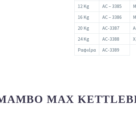
12 Kg
AC – 3385
Μ
16 Kg
AC – 3386
Μ
20 Kg
AC-3387
Α
24 Kg
AC-3388
Χ
Ραφιέρα
AC-3389
 MAMBO MAX KETTLEB