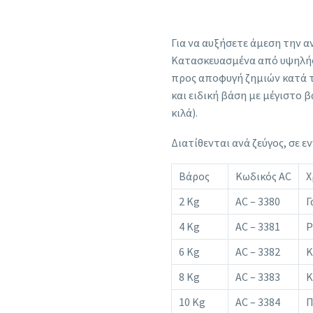
Για να αυξήσετε άμεση την α
Kατασκευασμένα από υψηλής
προς αποφυγή ζημιών κατά τ
και ειδική βάση με μέγιστο 
κιλά).
Διατίθενται ανά ζεύγος, σε εν
Βάρος
Κωδικός AC
Χ
2 Kg
AC – 3380
Γ
4 Kg
AC – 3381
Ρ
6 Kg
AC – 3382
Κ
8 Kg
AC – 3383
Κ
10 Kg
AC – 3384
Π