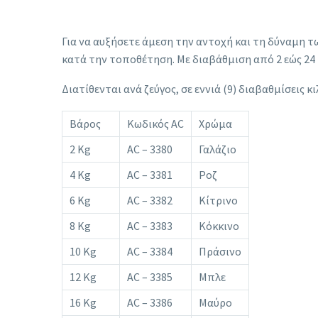
Για να αυξήσετε άμεση την αντοχή και τη δύναμη 
κατά την τοποθέτηση. Με διαβάθμιση από 2 εώς 24 κ
Διατίθενται ανά ζεύγος, σε εννιά (9) διαβαθμίσεις κι
Βάρος
Κωδικός AC
Χρώμα
2 Kg
AC – 3380
Γαλάζιο
4 Kg
AC – 3381
Ροζ
6 Kg
AC – 3382
Κίτρινο
8 Kg
AC – 3383
Κόκκινο
10 Kg
AC – 3384
Πράσινο
12 Kg
AC – 3385
Μπλε
16 Kg
AC – 3386
Μαύρο