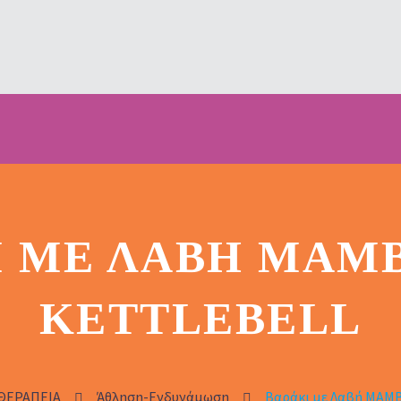
Ι ΜΕ ΛΑΒΉ MAM
KETTLEBELL
ΘΕΡΑΠΕΙΑ
Άθληση-Ενδυνάμωση
Βαράκι με Λαβή MAM