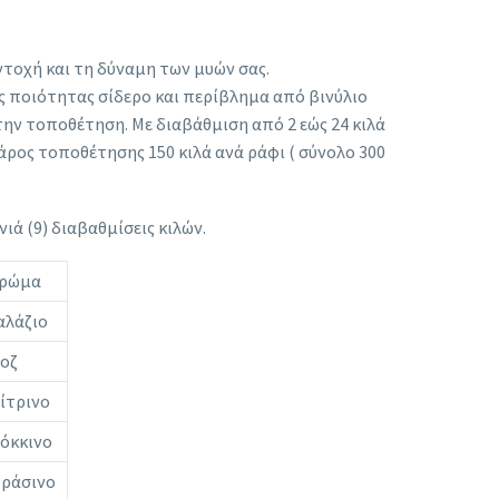
ντοχή και τη δύναμη των μυών σας.
 ποιότητας σίδερο και περίβλημα από βινύλιο
ην τοποθέτηση. Με διαβάθμιση από 2 εώς 24 κιλά
βάρος τοποθέτησης 150 κιλά ανά ράφι ( σύνολο 300
νιά (9) διαβαθμίσεις κιλών.
ρώμα
αλάζιο
οζ
ίτρινο
όκκινο
ράσινο