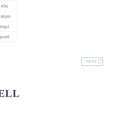
πλε
αύρο
σημί
ρυσό
NEXT
ELL